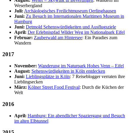
August:
Weser – Skywalk in Beverungen
: Wandern im
Weserbergland
Juli:
Archäologisches Freilichtmuseum Oerlinghausen
Juni:
Zu Besuch im Internationalen Maritimen Museum in
Hamburg
Juni:
Detmold Sehenswürdigkeiten und Ausflugsziele
April:
Der Erlebnispfad Wilder Weg im Nationalpark Eifel
Februar:
Zauberwald am Hintersee
: Ein Paradies zum
Wandern
2017
November:
Wanderung im Naturpark Hohes Venn – Eifel
August:
Sehenswürdigkeiten in Köln entdecken
Juni:
Lieblingsplätze in Köln
: 7 Reiseblogger verraten ihre
Lieblingsecken
März:
Kölner Street Food Festival
: Durch die Küchen der
Welt
2016
April:
Hamburg: Ein abendlicher Spaziergang und Besuch
im alten Elbtunnel
2015