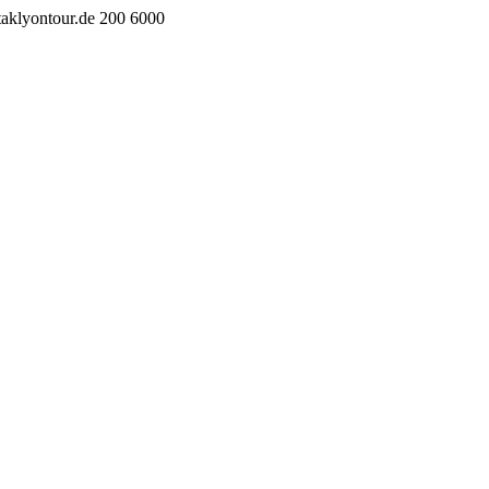
taklyontour.de
200
6000