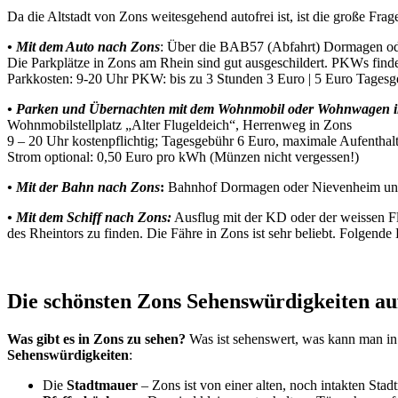
Da die Altstadt von Zons weitesgehend autofrei ist, ist die große Fra
• Mit dem Auto nach Zons
: Über die BAB57 (Abfahrt) Dormagen od
Die Parkplätze in Zons am Rhein sind gut ausgeschildert. PKWs fin
Parkkosten: 9-20 Uhr PKW: bis zu 3 Stunden 3 Euro | 5 Euro Tages
• Parken und Übernachten mit dem Wohnmobil oder Wohnwagen 
Wohnmobilstellplatz „
Alter Flugeldeich“, Herrenweg in Zons
9 – 20 Uhr kostenpflichtig; Tagesgebühr 6 Euro, maximale Aufenthal
Strom optional: 0,50 Euro pro kWh (Münzen nicht vergessen!)
• Mit der Bahn nach Zons
:
Bahnhof Dormagen oder Nievenheim und
• Mit dem Schiff
nach Zons:
Ausflug mit der KD oder der weissen Flo
des Rheintors zu finden. Die Fähre in Zons ist sehr beliebt. Folgende
Die schönsten Zons Sehenswürdigkeiten auf
Was gibt es in Zons zu sehen?
Was ist sehenswert, was kann man in 
Sehenswürdigkeiten
:
Die
Stadtmauer
– Zons ist von einer alten, noch intakten St