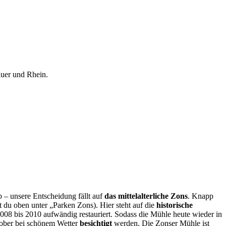
auer und Rhein.
b – unsere Entscheidung fällt auf
das mittelalterliche Zons
. Knapp
t du oben unter „Parken Zons). Hier steht auf die
historische
08 bis 2010 aufwändig restauriert. Sodass die Mühle heute wieder in
tober bei schönem Wetter
besichtigt
werden. Die Zonser Mühle ist