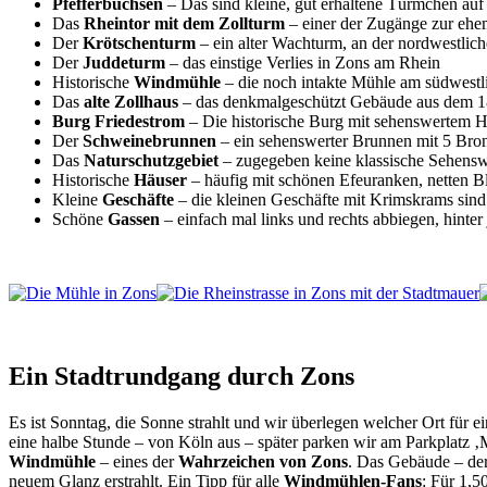
Pfefferbüchsen
– Das sind kleine, gut erhaltene Türmchen auf
Das
Rheintor mit dem Zollturm
– einer der Zugänge zur ehem
Der
Krötschenturm
– ein alter Wachturm, an der nordwestlic
Der
Juddeturm
– das einstige Verlies in Zons am Rhein
Historische
Windmühle
– die noch intakte Mühle am südwestl
Das
alte
Zollhaus
– das denkmalgeschützt Gebäude aus dem 18. 
Burg
Friedestrom
– Die historische Burg mit sehenswertem He
Der
Schweinebrunnen
– ein sehenswerter Brunnen mit 5 Bron
Das
Naturschutzgebiet
– zugegeben keine klassische Sehensw
Historische
Häuser
– häufig mit schönen Efeuranken, netten B
Kleine
Geschäfte
– die kleinen Geschäfte mit Krimskrams sind 
Schöne
Gassen
– einfach mal links und rechts abbiegen, hinter
Ein Stadtrundgang durch Zons
Es ist Sonntag, die Sonne strahlt und wir überlegen welcher Ort für 
eine halbe Stunde – von Köln aus – später parken wir am Parkplatz ‚M
Windmühle
– eines der
Wahrzeichen von Zons
. Das Gebäude – der
neuem Glanz erstrahlt. Ein Tipp für alle
Windmühlen-Fans
: Für 1,5