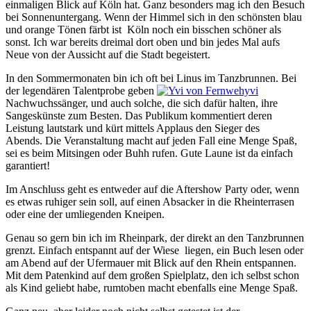
einmaligen Blick auf Köln hat. Ganz besonders mag ich den Besuch
bei Sonnenuntergang. Wenn der Himmel sich in den schönsten blau
und orange Tönen färbt ist Köln noch ein bisschen schöner als
sonst. Ich war bereits dreimal dort oben und bin jedes Mal aufs
Neue von der Aussicht auf die Stadt begeistert.
In den Sommermonaten bin ich oft bei Linus im Tanzbrunnen. Bei
der legendären Talentprobe geben
Nachwuchssänger, und auch solche, die sich dafür halten, ihre
Sangeskünste zum Besten. Das Publikum kommentiert deren
Leistung lautstark und kürt mittels Applaus den Sieger des
Abends. Die Veranstaltung macht auf jeden Fall eine Menge Spaß,
sei es beim Mitsingen oder Buhh rufen. Gute Laune ist da einfach
garantiert!
Im Anschluss geht es entweder auf die Aftershow Party oder, wenn
es etwas ruhiger sein soll, auf einen Absacker in die Rheinterrasen
oder eine der umliegenden Kneipen.
Genau so gern bin ich im Rheinpark, der direkt an den Tanzbrunnen
grenzt. Einfach entspannt auf der Wiese liegen, ein Buch lesen oder
am Abend auf der Ufermauer mit Blick auf den Rhein entspannen.
Mit dem Patenkind auf dem großen Spielplatz, den ich selbst schon
als Kind geliebt habe, rumtoben macht ebenfalls eine Menge Spaß.