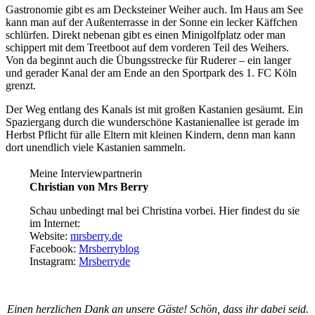
Gastronomie gibt es am Decksteiner Weiher auch. Im Haus am See
kann man auf der Außenterrasse in der Sonne ein lecker Käffchen
schlürfen. Direkt nebenan gibt es einen Minigolfplatz oder man
schippert mit dem Treetboot auf dem vorderen Teil des Weihers.
Von da beginnt auch die Übungsstrecke für Ruderer – ein langer
und gerader Kanal der am Ende an den Sportpark des 1. FC Köln
grenzt.
Der Weg entlang des Kanals ist mit großen Kastanien gesäumt. Ein
Spaziergang durch die wunderschöne Kastanienallee ist gerade im
Herbst Pflicht für alle Eltern mit kleinen Kindern, denn man kann
dort unendlich viele Kastanien sammeln.
Meine Interviewpartnerin
Christian von Mrs Berry
Schau unbedingt mal bei Christina vorbei. Hier findest du sie
im Internet:
Website:
mrsberry.de
Facebook:
Mrsberryblog
Instagram:
Mrsberryde
Einen herzlichen Dank an unsere Gäste! Schön, dass ihr dabei seid.