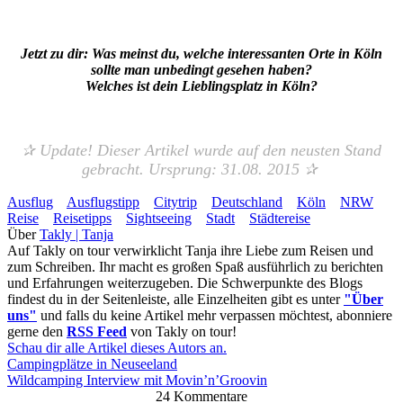
Jetzt zu dir: Was meinst du, welche interessanten Orte in Köln
sollte man unbedingt gesehen haben?
Welches ist dein Lieblingsplatz in Köln?
✰ Update! Dieser Artikel wurde auf den neusten Stand
gebracht. Ursprung: 31.08. 2015 ✰
Ausflug
Ausflugstipp
Citytrip
Deutschland
Köln
NRW
Reise
Reisetipps
Sightseeing
Stadt
Städtereise
Über
Takly | Tanja
Auf Takly on tour verwirklicht Tanja ihre Liebe zum Reisen und
zum Schreiben. Ihr macht es großen Spaß ausführlich zu berichten
und Erfahrungen weiterzugeben. Die Schwerpunkte des Blogs
findest du in der Seitenleiste, alle Einzelheiten gibt es unter
"Über
uns"
und falls du keine Artikel mehr verpassen möchtest, abonniere
gerne den
RSS Feed
von Takly on tour!
Schau dir alle Artikel dieses Autors an.
Campingplätze in Neuseeland
Wildcamping Interview mit Movin’n’Groovin
24 Kommentare