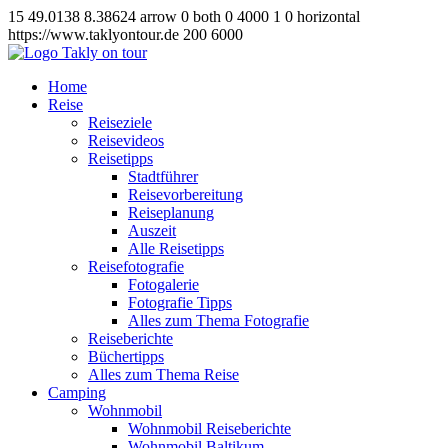
15
49.0138
8.38624
arrow
0
both
0
4000
1
0
horizontal
https://www.taklyontour.de
200
6000
Home
Reise
Reiseziele
Reisevideos
Reisetipps
Stadtführer
Reisevorbereitung
Reiseplanung
Auszeit
Alle Reisetipps
Reisefotografie
Fotogalerie
Fotografie Tipps
Alles zum Thema Fotografie
Reiseberichte
Büchertipps
Alles zum Thema Reise
Camping
Wohnmobil
Wohnmobil Reiseberichte
Wohnmobil Baltikum