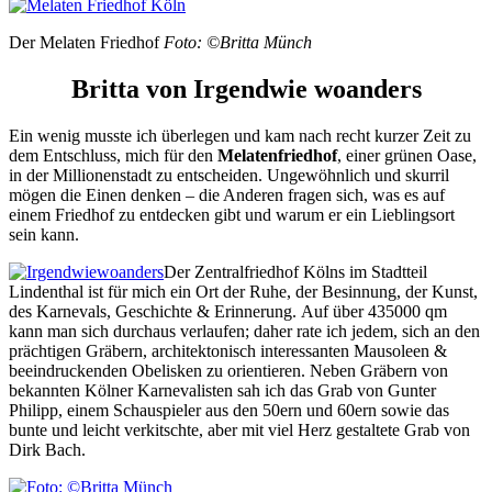
Der Melaten Friedhof
Foto: ©Britta Münch
Britta von Irgendwie woanders
Ein wenig musste ich überlegen und kam nach recht kurzer Zeit zu
dem Entschluss, mich für den
Melatenfriedhof
, einer grünen Oase,
in der Millionenstadt zu entscheiden. Ungewöhnlich und skurril
mögen die Einen denken – die Anderen fragen sich, was es auf
einem Friedhof zu entdecken gibt und warum er ein Lieblingsort
sein kann.
Der Zentralfriedhof Kölns im Stadtteil
Lindenthal ist für mich ein Ort der Ruhe, der Besinnung, der Kunst,
des Karnevals, Geschichte & Erinnerung. Auf über 435000 qm
kann man sich durchaus verlaufen; daher rate ich jedem, sich an den
prächtigen Gräbern, architektonisch interessanten Mausoleen &
beeindruckenden Obelisken zu orientieren. Neben Gräbern von
bekannten Kölner Karnevalisten sah ich das Grab von Gunter
Philipp, einem Schauspieler aus den 50ern und 60ern sowie das
bunte und leicht verkitschte, aber mit viel Herz gestaltete Grab von
Dirk Bach.