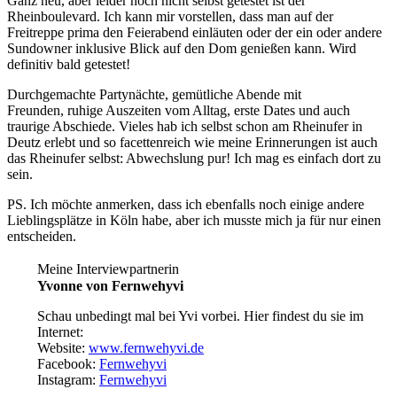
Ganz neu, aber leider noch nicht selbst getestet ist der
Rheinboulevard. Ich kann mir vorstellen, dass man auf der
Freitreppe prima den Feierabend einläuten oder der ein oder andere
Sundowner inklusive Blick auf den Dom genießen kann. Wird
definitiv bald getestet!
Durchgemachte Partynächte, gemütliche Abende mit
Freunden, ruhige Auszeiten vom Alltag, erste Dates und auch
traurige Abschiede. Vieles hab ich selbst schon am Rheinufer in
Deutz erlebt und so facettenreich wie meine Erinnerungen ist auch
das Rheinufer selbst: Abwechslung pur! Ich mag es einfach dort zu
sein.
PS. Ich möchte anmerken, dass ich ebenfalls noch einige andere
Lieblingsplätze in Köln habe, aber ich musste mich ja für nur einen
entscheiden.
Meine Interviewpartnerin
Yvonne von Fernwehyvi
Schau unbedingt mal bei Yvi vorbei. Hier findest du sie im
Internet:
Website:
www.fernwehyvi.de
Facebook:
Fernwehyvi
Instagram:
Fernwehyvi