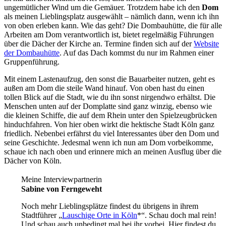
ungemütlicher Wind um die Gemäuer. Trotzdem habe ich den
Dom
als meinen Lieblingsplatz ausgewählt – nämlich dann, wenn ich ihn
von oben erleben kann. Wie das geht? Die Dombauhütte, die für alle
Arbeiten am Dom verantwortlich ist, bietet regelmäßig Führungen
über die Dächer der Kirche an. Termine finden sich auf der
Website
der Dombauhütte
. Auf das Dach kommst du nur im Rahmen einer
Gruppenführung.
Mit einem Lastenaufzug, den sonst die Bauarbeiter nutzen, geht es
außen am Dom die steile Wand hinauf. Von oben hast du einen
tollen Blick auf die Stadt, wie du ihn sonst nirgendwo erhältst. Die
Menschen unten auf der Domplatte sind ganz winzig, ebenso wie
die kleinen Schiffe, die auf dem Rhein unter den Spielzeugbrücken
hinduchfahren. Von hier oben wirkt die hektische Stadt Köln ganz
friedlich. Nebenbei erfährst du viel Interessantes über den Dom und
seine Geschichte. Jedesmal wenn ich nun am Dom vorbeikomme,
schaue ich nach oben und erinnere mich an meinen Ausflug über die
Dächer von Köln.
Meine Interviewpartnerin
Sabine von Ferngeweht
Noch mehr Lieblingsplätze findest du übrigens in ihrem
Stadtführer „
Lauschige Orte in Köln
*“. Schau doch mal rein!
Und schau auch unbedingt mal bei ihr vorbei. Hier findest du