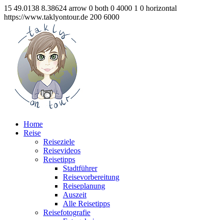
15
49.0138
8.38624
arrow
0
both
0
4000
1
0
horizontal
https://www.taklyontour.de
200
6000
Home
Reise
Reiseziele
Reisevideos
Reisetipps
Stadtführer
Reisevorbereitung
Reiseplanung
Auszeit
Alle Reisetipps
Reisefotografie