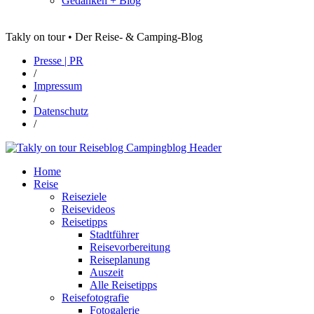
Gedanken + Blog
Takly on tour • Der Reise- & Camping-Blog
Presse | PR
/
Impressum
/
Datenschutz
/
Home
Reise
Reiseziele
Reisevideos
Reisetipps
Stadtführer
Reisevorbereitung
Reiseplanung
Auszeit
Alle Reisetipps
Reisefotografie
Fotogalerie