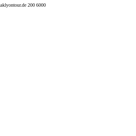
taklyontour.de
200
6000