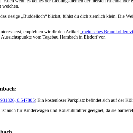
. Auch wenn es keines der Lieblingsthemen der meisten Rheinländer ist
en weichen.
 riesige „Buddelloch“ blickst, fühlst du dich ziemlich klein. Die Weit
eressierst, empfehlen wir dir den Artikel „
rheinisches Braunkohlerevi
ei Aussichtspunkte vom Tagebau Hambach in Elsdorf vor.
ambach:
.931826, 6.547805
) Ein kostenloser Parkplatz befindet sich auf der K
ist auch für Kinderwagen und Rollstuhlfahrer geeignet, da sie barrierefr
mbach