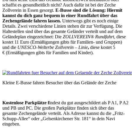
schaffst es gesundheitlich nicht? Auch dafür ist bei der Zeche
Zollverein in Essen gesorgt.
E-Busse sind die Lösung: Hiermit
kannst du dich ganz bequem in einer Rundfahrt über das
Zechengelände fahren lassen.
Unterwegs gibt es noch einige
Details. Zwei verschiedene Linien stehen dir zur Verfügung. Die
Haltestellen sind über das gesamte Geländer verteilt und auf dem
Geländeplan eingezeichnet: Die
ZOLLVEREIN® Rundfahrt
, diese
kostet 11 Euro (Ermäßigungen gibts für Familien- und Gruppen)
und die
UNESCO
-Welterbe Zollverein – Linie
,
diese kostet
5
€ (Ermäßigungen gibts für Familien und Kinder).
Kleine E-Busse fahren Besucher über das Gelände der Zeche
Kostenlose Parkplätze f
indest du gut ausgeschildert als P A1, P A2
und PB und PC. Die großen Parkplätze finden sich über das
gesamte Zechengelände verteilt. Als Adresse kannst du die „Fritz-
Schupp-Allee“ oder „Gelsenkirchener Str. 181“ in dein Navi
eingeben.