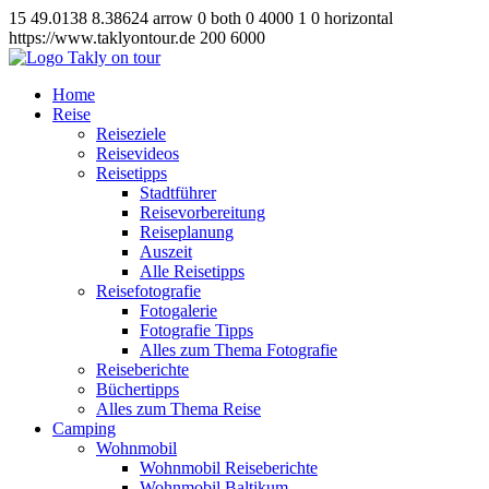
15
49.0138
8.38624
arrow
0
both
0
4000
1
0
horizontal
https://www.taklyontour.de
200
6000
Home
Reise
Reiseziele
Reisevideos
Reisetipps
Stadtführer
Reisevorbereitung
Reiseplanung
Auszeit
Alle Reisetipps
Reisefotografie
Fotogalerie
Fotografie Tipps
Alles zum Thema Fotografie
Reiseberichte
Büchertipps
Alles zum Thema Reise
Camping
Wohnmobil
Wohnmobil Reiseberichte
Wohnmobil Baltikum