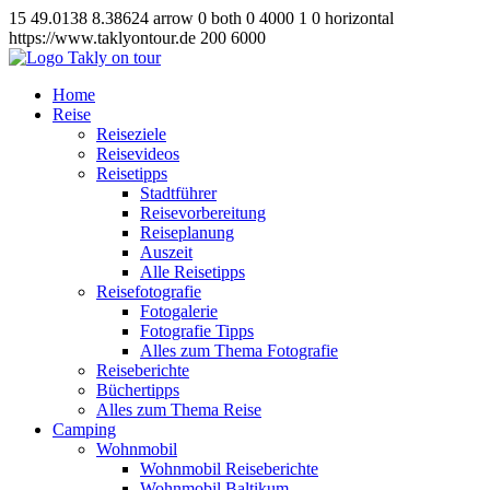
15
49.0138
8.38624
arrow
0
both
0
4000
1
0
horizontal
https://www.taklyontour.de
200
6000
Home
Reise
Reiseziele
Reisevideos
Reisetipps
Stadtführer
Reisevorbereitung
Reiseplanung
Auszeit
Alle Reisetipps
Reisefotografie
Fotogalerie
Fotografie Tipps
Alles zum Thema Fotografie
Reiseberichte
Büchertipps
Alles zum Thema Reise
Camping
Wohnmobil
Wohnmobil Reiseberichte
Wohnmobil Baltikum