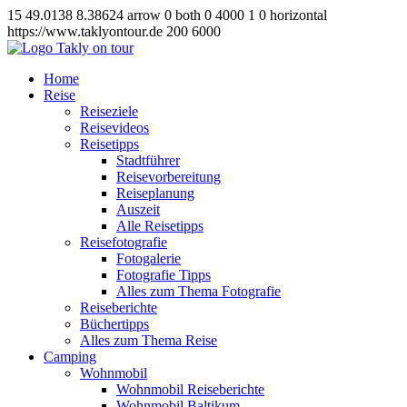
15
49.0138
8.38624
arrow
0
both
0
4000
1
0
horizontal
https://www.taklyontour.de
200
6000
Home
Reise
Reiseziele
Reisevideos
Reisetipps
Stadtführer
Reisevorbereitung
Reiseplanung
Auszeit
Alle Reisetipps
Reisefotografie
Fotogalerie
Fotografie Tipps
Alles zum Thema Fotografie
Reiseberichte
Büchertipps
Alles zum Thema Reise
Camping
Wohnmobil
Wohnmobil Reiseberichte
Wohnmobil Baltikum