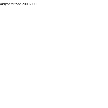
taklyontour.de
200
6000