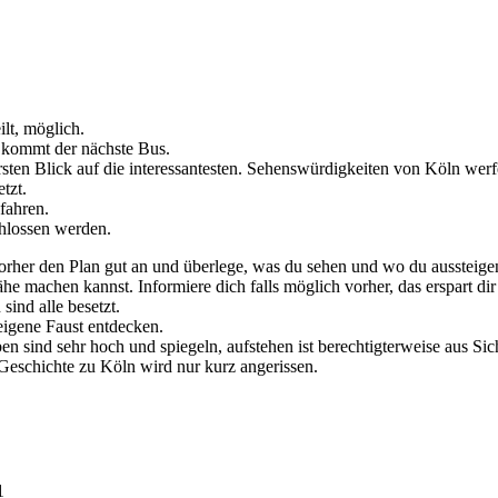
ilt, möglich.
r kommt der nächste Bus.
rsten Blick auf die interessantesten. Sehenswürdigkeiten von Köln we
tzt.
fahren.
hlossen werden.
r vorher den Plan gut an und überlege, was du sehen und wo du aussteige
ähe machen kannst. Informiere dich falls möglich vorher, das erspart di
ind alle besetzt.
 eigene Faust entdecken.
en sind sehr hoch und spiegeln, aufstehen ist berechtigterweise aus Sic
 Geschichte zu Köln wird nur kurz angerissen.
1