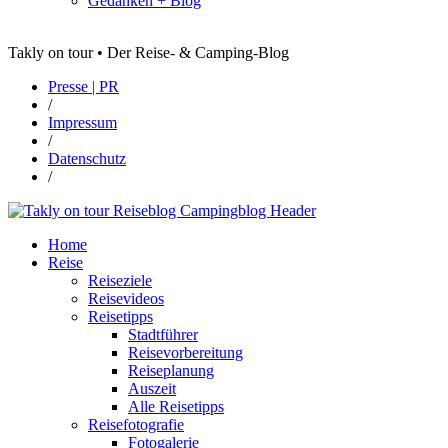
Gedanken + Blog
Takly on tour • Der Reise- & Camping-Blog
Presse | PR
/
Impressum
/
Datenschutz
/
Home
Reise
Reiseziele
Reisevideos
Reisetipps
Stadtführer
Reisevorbereitung
Reiseplanung
Auszeit
Alle Reisetipps
Reisefotografie
Fotogalerie