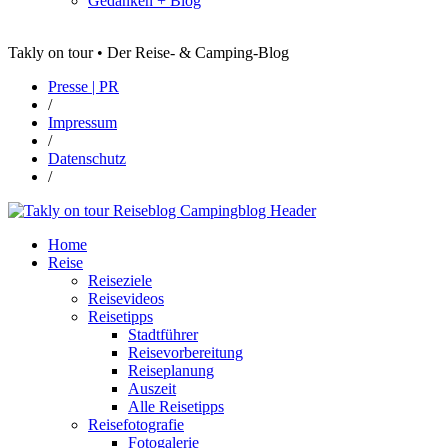
Gedanken + Blog
Takly on tour • Der Reise- & Camping-Blog
Presse | PR
/
Impressum
/
Datenschutz
/
Home
Reise
Reiseziele
Reisevideos
Reisetipps
Stadtführer
Reisevorbereitung
Reiseplanung
Auszeit
Alle Reisetipps
Reisefotografie
Fotogalerie