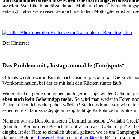
und Kommunen stellen inzwischen Übernachtungsverbotsschilder
werden.
Wer bitte hinterlässt einfach Müll auf einem Übernachtungs
entsorgt – aber viele reisen dennoch nach dem Motto „Jeder ist sich se
Der Hintersee
Das Problem mit „Instagrammable (Foto)spots“
Oftmals werden wir in Emails nach Insidertipps gefragt. Die Suche n
Wortkombination, bei der es mir kalt den Rücken runter läuft.
Wir entdecken gerne und geben auch gerne Tipps weiter. Geheimtipps
eben auch kein Geheimtipp mehr.
So wird man weder in Foren noch
Plätzen öffentlich weitergeben würden? Stellen wir uns vor, wir entd
sehen eine Zufahrtsstraße, gebührenpflichtige Parkplätze für Autos 
Nehmen wir als Beispiel unseren Übernachtungstipp „Waitabit Creek
gefunden. Bei unserem Besuch definitiv noch als „Geheimtipp“ zu be
eingibt, ist der Platz so ziemlich überall gelistet, wo es um Campingpl
da unser Beitrag „
Unsere liebsten Campingplätze in BC
“ ein sehr bel