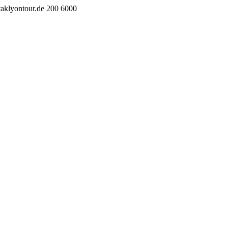
taklyontour.de
200
6000