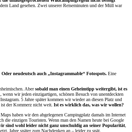
d
die unausgesprochenen Wildcampingregeln nicht befolgt
n jedem Land gesehen. Zwei unserer Reiseminuten und der Müll war
.
Oder neudeutsch auch „Instagrammable“ Fotospots.
Eine
inheimischen. Aber
sobald man einen Geheimtipp weitergibt, ist es
 wenn wir jeden einzigartigen, schönen Besuch von unentdeckten
f Instagram. 5 Jahre später kommen wir wieder an diesen Platz und
, ist der Kommerz nicht weit.
Ist es wirklich das, was wir wollen?
e Maps haben wir den abgelegenen Campingplatz damals im Internet
lich die einzigen Touristen. Wenn man den Namen heute bei Google
ir sind wohl leider nicht ganz unschuldig an seiner Popularität
,
jetzt, Jahre später zum Nachdenken an – leider zu spät.