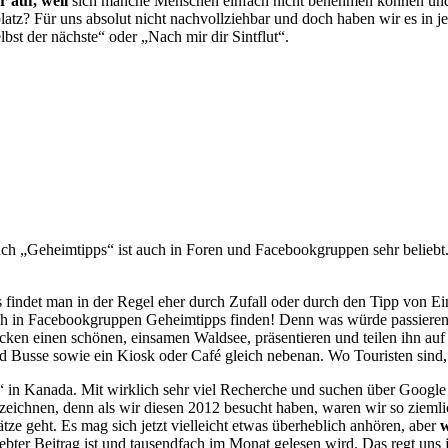
 auf, weil
sich manche Menschen einfach nicht benehmen können un
platz? Für uns absolut nicht nachvollziehbar und doch haben wir es i
lbst der nächste“ oder „Nach mir dir Sintflut“.
ach „Geheimtipps“ ist auch in Foren und Facebookgruppen sehr beliebt
 findet man in der Regel eher durch Zufall oder durch den Tipp von E
 in Facebookgruppen Geheimtipps finden! Denn was würde passieren,
ecken einen schönen, einsamen Waldsee, präsentieren und teilen ihn au
und Busse sowie ein Kiosk oder Café gleich nebenan. Wo Touristen sind
“ in Kanada. Mit wirklich sehr viel Recherche und suchen über Googl
zeichnen, denn als wir diesen 2012 besucht haben, waren wir so ziem
ätze geht. Es mag sich jetzt vielleicht etwas überheblich anhören, aber
w
iebter Beitrag ist und tausendfach im Monat gelesen wird. Das regt uns 