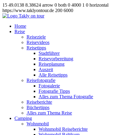
15
49.0138
8.38624
arrow
0
both
0
4000
1
0
horizontal
https://www.taklyontour.de
200
6000
Home
Reise
Reiseziele
Reisevideos
Reisetipps
Stadtführer
Reisevorbereitung
Reiseplanung
Auszeit
Alle Reisetipps
Reisefotografie
Fotogalerie
Fotografie Tipps
Alles zum Thema Fotografie
Reiseberichte
Büchertipps
Alles zum Thema Reise
Camping
Wohnmobil
Wohnmobil Reiseberichte
Wohnmobil Baltikum