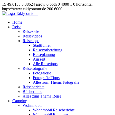
15
49.0138
8.38624
arrow
0
both
0
4000
1
0
horizontal
https://www.taklyontour.de
200
6000
Home
Reise
Reiseziele
Reisevideos
Reisetipps
Stadtführer
Reisevorbereitung
Reiseplanung
Auszeit
Alle Reisetipps
Reisefotografie
Fotogalerie
Fotografie Tipps
Alles zum Thema Fotografie
Reiseberichte
Büchertipps
Alles zum Thema Reise
Camping
Wohnmobil
Wohnmobil Reiseberichte
Wohnmobil Baltikum