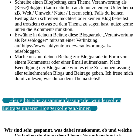
Schreibe einen Blogbeitrag zum Thema Verantwortung als
(Reise)blogger (kann natürlich auch nur zu einem Unterthema
zB. Welt / Umwelt / Natur / Lesern sein). Falls du keinen
Beitrag dazu schreiben möchtest oder keinen Blog betreibst
und trotzdem etwas zu dem Thema zu sagen hast, nutze gerne
unten die Kommentarfunktion.
Erwähne in deinem Beitrag diese Blogparade „Verantwortung
als Reiseblogger“ mitsamt einer Verlinkung
auf https://www.taklyontour.de/verantwortung-als-
reiseblogger/.
Mache uns auf deinen Beitrag zur Blogparade in Form von
einem Kommentar oder einer Email aufmerksam. Nach
Beendigung der Blogparade wird es eine Zusammenfassung
aller teilnehmenden Blogs und Beiträge geben. Ich freue mich
drauf zu lesen, was du zu dem Thema stehst!
Hier gibts eine Zusammenfassung der wundervollen
Beiträge unserer Bloggerkollegen/-innen
Wir sind sehr gespannt, was dabei rauskommt, ob und welche
Gedanken du dir zu dem Thema Verantwortung als