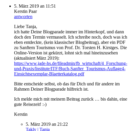
5. März 2019 an 11:51
Kerstin Paar
antworten
Liebe Tanja,
ich hatte Deine Blogparade immer im Hinterkopf, und dann
doch den Termin vermasselt. Ich schreibe noch, doch was ich
eben entdeckte, (kein klassischer Blogbeitrag), aber ein PDF
zu Sanftem Tourismus von Prof. Dr. Torsten H. Kirstges. Die
Online-Version ist gekürzt, lohnt sich mal hineinzusehen
(aktualisiert März 2019):
https://www.jade-hs.de/fileadmin/fb_wirtschaft/4_Forschung-
und-Praxis/Institute/ITF/Buch-Sanfter_Tourismus-Auflage4-
Einsichtsexemplar-Blaetterkatalog.pdf
Bitte entscheide selbst, ob das für Dich und für andere im
Rahmen Deiner Blogparade hilfreich ist.
Ich melde mich mit meinem Beitrag zurück … bis dahin, eine
gute Reisezeit! :-)
Kerstin
5. März 2019 an 21:22
Takly | Tanja