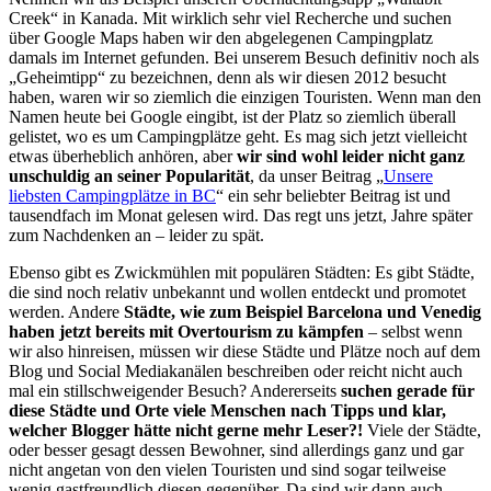
Creek“ in Kanada. Mit wirklich sehr viel Recherche und suchen
über Google Maps haben wir den abgelegenen Campingplatz
damals im Internet gefunden. Bei unserem Besuch definitiv noch als
„Geheimtipp“ zu bezeichnen, denn als wir diesen 2012 besucht
haben, waren wir so ziemlich die einzigen Touristen. Wenn man den
Namen heute bei Google eingibt, ist der Platz so ziemlich überall
gelistet, wo es um Campingplätze geht. Es mag sich jetzt vielleicht
etwas überheblich anhören, aber
wir sind wohl leider nicht ganz
unschuldig an seiner Popularität
, da unser Beitrag „
Unsere
liebsten Campingplätze in BC
“ ein sehr beliebter Beitrag ist und
tausendfach im Monat gelesen wird. Das regt uns jetzt, Jahre später
zum Nachdenken an – leider zu spät.
Ebenso gibt es Zwickmühlen mit populären Städten: Es gibt Städte,
die sind noch relativ unbekannt und wollen entdeckt und promotet
werden. Andere
Städte, wie zum Beispiel Barcelona und Venedig
haben jetzt bereits mit Overtourism zu kämpfen
– selbst wenn
wir also hinreisen, müssen wir diese Städte und Plätze noch auf dem
Blog und Social Mediakanälen beschreiben oder reicht nicht auch
mal ein stillschweigender Besuch? Andererseits
suchen gerade für
diese Städte und Orte viele Menschen nach Tipps und klar,
welcher Blogger hätte nicht gerne mehr Leser?!
Viele der Städte,
oder besser gesagt dessen Bewohner, sind allerdings ganz und gar
nicht angetan von den vielen Touristen und sind sogar teilweise
wenig gastfreundlich diesen gegenüber. Da sind wir dann auch