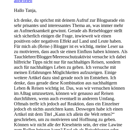
antworten
Hallo Tanja,
ich denke, du sprichst mit deinem Aufruf zur Blogparade ein
sehr prisantes und interessantes Thema an, was immer mehr
an Aufmerksamkeit gewinnt. Gerade als Reiseblogger stellt
sich sicherlich einigen die Frage, inwieweit wir einen
positiven oder negativen Effekt auf Land und Leute haben.
Für mich als (Reise-) Blogger ist es wichtig, meine Leser ua
zu motivieren, dass auch sie einen Einfluss haben können. Als
Tauchlehrer/Blogger/Meeresschutzaktivist versuche ich dabei
hilfreiche Tipps nicht nur für nachhaltiges Reisen, sondern
auch für nachhaltiges Leben zu geben. Ich versuche mit
meinen Erfahrungen Möglichkeiten aufzuzeigen. Einige
weitere Artikel dazu sind gerade noch im Entstehen. Ich
denke, dass gerade diese Kombination aus nachhaltigem
Leben & Reisen wichtig ist. Das, was wir versuchen können
im Alltag umzusetzen, können wir genauso auf Reisen
durchführen, wenn auch eventuell in anderem Umfang.
Oftmals treffe ich jedoch auf Reaktion, dass ein Einzelner
jedoch eh nichts ausrichten kann. Deswegen habe ich einen
Artikel mit dem Titel „Kann ich allein die Welt retten?“
geschrieben, um zu motivieren und Hoffnung zu geben.
Können wir nicht alle der Kieselstein sein, der eine Lawine
zum Rollen bringen kann? Egal ob als Reiseblogger oder