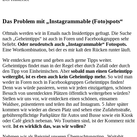
Das Problem mit „Instagrammable (Foto)spots“
Oftmals werden wir in Emails nach Insidertipps gefragt. Die Suche
nach „Geheimtipps“ ist auch in Foren und Facebookgruppen sehr
beliebt.
Oder neudeutsch auch „Instagrammable“ Fotospots.
Eine Wortkombination, bei der es mir kalt den Rücken runter läuft.
Wir entdecken gerne und geben auch gerne Tipps weiter.
Geheimtipps findet man in der Regel eher durch Zufall oder durch
den Tipp von Einheimischen. Aber
sobald man einen Geheimtipp
weitergibt, ist es eben auch kein Geheimtipp mehr.
So wird man
weder in Foren noch in Facebookgruppen Geheimtipps finden!
Denn was würde passieren, wenn wir jeden einzigartigen, schönen
Besuch von unentdeckten Plätzen öffentlich weitergeben würden?
Stellen wir uns vor, wir entdecken einen schönen, einsamen
Waldsee, präsentieren und teilen ihn auf Instagram. 5 Jahre später
kommen wir wieder an diesen Platz und sehen eine Zufahrtsstraße,
gebührenpflichtige Parkplätze für Autos und Busse sowie ein Kiosk
oder Café gleich nebenan. Wo Touristen sind, ist der Kommerz nicht
weit.
Ist es wirklich das, was wir wollen?
Nehmen wir als Beispiel unseren Übernachtungstipp „Waitabit