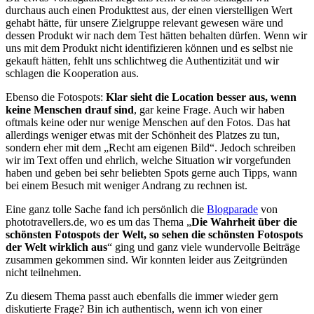
durchaus auch einen Produkttest aus, der einen vierstelligen Wert
gehabt hätte, für unsere Zielgruppe relevant gewesen wäre und
dessen Produkt wir nach dem Test hätten behalten dürfen. Wenn wir
uns mit dem Produkt nicht identifizieren können und es selbst nie
gekauft hätten, fehlt uns schlichtweg die Authentizität und wir
schlagen die Kooperation aus.
Ebenso die Fotospots:
Klar sieht die Location besser aus, wenn
keine Menschen drauf sind
, gar keine Frage. Auch wir haben
oftmals keine oder nur wenige Menschen auf den Fotos. Das hat
allerdings weniger etwas mit der Schönheit des Platzes zu tun,
sondern eher mit dem „Recht am eigenen Bild“. Jedoch schreiben
wir im Text offen und ehrlich, welche Situation wir vorgefunden
haben und geben bei sehr beliebten Spots gerne auch Tipps, wann
bei einem Besuch mit weniger Andrang zu rechnen ist.
Eine ganz tolle Sache fand ich persönlich die
Blogparade
von
phototravellers.de, wo es um das Thema „
Die Wahrheit über die
schönsten Fotospots der Welt, s
o sehen die schönsten Fotospots
der Welt wirklich aus
“ ging und ganz viele wundervolle Beiträge
zusammen gekommen sind. Wir konnten leider aus Zeitgründen
nicht teilnehmen.
Zu diesem Thema passt auch ebenfalls die immer wieder gern
diskutierte Frage? Bin ich authentisch, wenn ich von einer