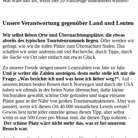
Was wäre hier los, wenn hier 20 Fahrzeuge hinkommen würden?
Unsere Verantwortung gegenüber Land und Leuten
Wir selbst lieben Orte und Übernachtungsplätze, die etwas
abseits des typischen Touristenrummels liegen.
Öfter werden wir
gefragt, wie wir die tollen Plätze zum Übernachten finden. Das
schaffen wir unter anderem mit viel Recherche, durch Tipps, durch
die Suche vor Ort oder einfach mit etwas Glück.
Zu unserer Freude steigen unsere Leserzahlen von Jahr zu Jahr.
Und je weiter die Zahlen ansteigen, desto mehr stelle ich mir die
Frage: „Was berichte ich und was lasse ich lieber weg?“.
Auf
unseren letzten beiden Reisen durch Norwegen und durch die USA
haben wir oftmals in der freien Natur übernachtet, dafür kleine
Stichstraßen gewählt, schöne Orte gefunden und sogar einsame
Plätze ganz in der Nähe von großen Touristenattraktionen. Aber was
passiert, wenn ich diesen Ort 40.000 monatlichen Lesern verrate?
Gewiss liest nicht jeder einzelne genau diesen Tipp, aber selbst
wenn es nur 500 Leser pro Monat sind, die diesen Tipp notieren –
Der schöne Platz wäre nicht mehr das, was er bei unserem
Besuch war.