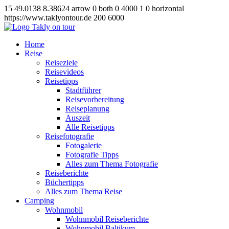
15
49.0138
8.38624
arrow
0
both
0
4000
1
0
horizontal
https://www.taklyontour.de
200
6000
Home
Reise
Reiseziele
Reisevideos
Reisetipps
Stadtführer
Reisevorbereitung
Reiseplanung
Auszeit
Alle Reisetipps
Reisefotografie
Fotogalerie
Fotografie Tipps
Alles zum Thema Fotografie
Reiseberichte
Büchertipps
Alles zum Thema Reise
Camping
Wohnmobil
Wohnmobil Reiseberichte
Wohnmobil Baltikum