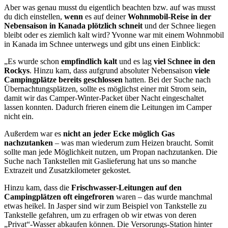
Aber was genau musst du eigentlich beachten bzw. auf was musst
du dich einstellen,
wenn
es auf deiner
Wohnmobil-Reise in der
Nebensaison in Kanada plötzlich schneit
und der Schnee liegen
bleibt oder es ziemlich kalt wird? Yvonne war mit einem Wohnmobil
in Kanada im Schnee unterwegs und gibt uns einen Einblick:
„Es wurde schon
empfindlich kalt
und es lag
viel Schnee in den
Rockys
. Hinzu kam, dass aufgrund absoluter Nebensaison
viele
Campingplätze bereits geschlossen
hatten. Bei der Suche nach
Übernachtungsplätzen, sollte es möglichst einer mit Strom sein,
damit wir das Camper-Winter-Packet über Nacht eingeschaltet
lassen konnten. Dadurch frieren einem die Leitungen im Camper
nicht ein.
Außerdem war es
nicht an jeder Ecke möglich Gas
nachzutanken
– was man wiederum zum Heizen braucht. Somit
sollte man jede Möglichkeit nutzen, um Propan nachzutanken. Die
Suche nach Tankstellen mit Gaslieferung hat uns so manche
Extrazeit und Zusatzkilometer gekostet.
Hinzu kam, dass die
Frischwasser-Leitungen auf den
Campingplätzen oft eingefroren
waren – das wurde manchmal
etwas heikel. In Jasper sind wir zum Beispiel von Tankstelle zu
Tankstelle gefahren, um zu erfragen ob wir etwas von deren
„Privat“-Wasser abkaufen können. Die Versorungs-Station hinter