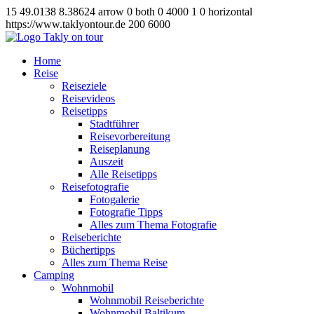
15
49.0138
8.38624
arrow
0
both
0
4000
1
0
horizontal
https://www.taklyontour.de
200
6000
Home
Reise
Reiseziele
Reisevideos
Reisetipps
Stadtführer
Reisevorbereitung
Reiseplanung
Auszeit
Alle Reisetipps
Reisefotografie
Fotogalerie
Fotografie Tipps
Alles zum Thema Fotografie
Reiseberichte
Büchertipps
Alles zum Thema Reise
Camping
Wohnmobil
Wohnmobil Reiseberichte
Wohnmobil Baltikum