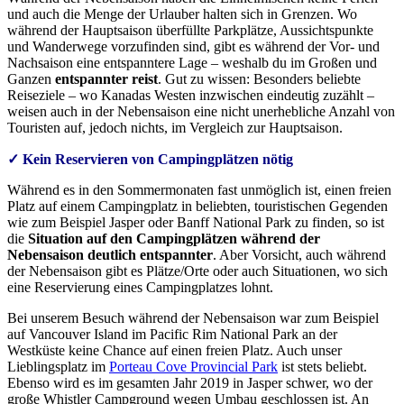
und auch die Menge der Urlauber halten sich in Grenzen. Wo
während der Hauptsaison überfüllte Parkplätze, Aussichtspunkte
und Wanderwege vorzufinden sind, gibt es während der Vor- und
Nachsaison eine entspanntere Lage – weshalb du im Großen und
Ganzen
entspannter reist
. Gut zu wissen: Besonders beliebte
Reiseziele – wo Kanadas Westen inzwischen eindeutig zuzählt –
weisen auch in der Nebensaison eine nicht unerhebliche Anzahl von
Touristen auf, jedoch nichts, im Vergleich zur Hauptsaison.
✓ Kein Reservieren von Campingplätzen nötig
Während es in den Sommermonaten fast unmöglich ist, einen freien
Platz auf einem Campingplatz in beliebten, touristischen Gegenden
wie zum Beispiel Jasper oder Banff National Park zu finden, so ist
die
Situation auf den Campingplätzen während der
Nebensaison deutlich entspannter
. Aber Vorsicht, auch während
der Nebensaison gibt es Plätze/Orte oder auch Situationen, wo sich
eine Reservierung eines Campingplatzes lohnt.
Bei unserem Besuch während der Nebensaison war zum Beispiel
auf Vancouver Island im Pacific Rim National Park an der
Westküste keine Chance auf einen freien Platz. Auch unser
Lieblingsplatz im
Porteau Cove Provincial Park
ist stets beliebt.
Ebenso wird es im gesamten Jahr 2019 in Jasper schwer, wo der
große Whistler Campground wegen Umbau geschlossen ist. An