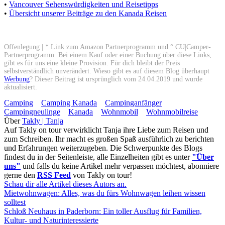
•
Vancouver Sehenswürdigkeiten und Reisetipps
•
Übersicht unserer Beiträge zu den Kanada Reisen
Offenlegung | * Link zum Amazon Partnerprogramm und ° CU|Camper-
Partnerprogramm. Bei einem Kauf oder einer Buchung über diese Links,
gibt es für uns eine kleine Provision. Für dich bleibt der Preis
selbstverständlich unverändert. Wieso gibt es auf diesem Blog überhaupt
Werbung
? Dieser Beitrag ist ursprünglich vom 24.04.2019 und wurde
aktualisiert.
Camping
Camping Kanada
Campinganfänger
Campingneulinge
Kanada
Wohnmobil
Wohnmobilreise
Über
Takly | Tanja
Auf Takly on tour verwirklicht Tanja ihre Liebe zum Reisen und
zum Schreiben. Ihr macht es großen Spaß ausführlich zu berichten
und Erfahrungen weiterzugeben. Die Schwerpunkte des Blogs
findest du in der Seitenleiste, alle Einzelheiten gibt es unter
"Über
uns"
und falls du keine Artikel mehr verpassen möchtest, abonniere
gerne den
RSS Feed
von Takly on tour!
Schau dir alle Artikel dieses Autors an.
Mietwohnwagen: Alles, was du fürs Wohnwagen leihen wissen
solltest
Schloß Neuhaus in Paderborn: Ein toller Ausflug für Familien,
Kultur- und Naturinteressierte