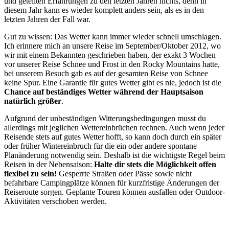
und geteilten Erfahrungen zu den letzten Jahren nichts, denn in
diesem Jahr kann es wieder komplett anders sein, als es in den
letzten Jahren der Fall war.
Gut zu wissen: Das Wetter kann immer wieder schnell umschlagen.
Ich erinnere mich an unsere Reise im September/Oktober 2012, wo
wir mit einem Bekannten geschrieben haben, der exakt 3 Wochen
vor unserer Reise Schnee und Frost in den Rocky Mountains hatte,
bei unserem Besuch gab es auf der gesamten Reise von Schnee
keine Spur. Eine Garantie für gutes Wetter gibt es nie, jedoch ist die
Chance auf beständiges Wetter während der Hauptsaison
natürlich größer
.
Aufgrund der unbeständigen Witterungsbedingungen musst du
allerdings mit jeglichen Wettereinbrüchen rechnen. Auch wenn jeder
Reisende stets auf gutes Wetter hofft, so kann doch durch ein später
oder früher Wintereinbruch für die ein oder andere spontane
Planänderung notwendig sein. Deshalb ist die wichtigste Regel beim
Reisen in der Nebensaison:
Halte dir stets die Möglichkeit offen
flexibel zu sein!
Gesperrte Straßen oder Pässe sowie nicht
befahrbare Campingplätze können für kurzfristige Änderungen der
Reiseroute sorgen. Geplante Touren können ausfallen oder Outdoor-
Aktivitäten verschoben werden.