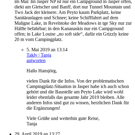
im Mai: Im Jasper NP ist nur ein Campground in Jasper offen,
diekt am Gletscher und Banff, dort nur Tunnel Mountain und
Two Jack der kleinere. Am Peyto kaum Parkplatz, keine
Sanitäranlagen und Schnee; keine Schifffahrrt auf dem
Maligne Lake, in Revelstoke der Meadows in tge Sky nur zur
Hälfte befahrbar; in den Kananaskis nur ein Campground
offen; in Lake Louise „no soft side“, dafür ein Grizzly keine
20 m vom Campingplatz.
5. Mai 2019 an 13:14
Takly | Tanja
antworten
Hallo Hansjörg,
vielen Dank für die Infos. Von der problematischen
Campingplatz-Situation in Jasper habe ich auch schon
gehört und die Baustelle am Peyto Lake wird wohl
leider ebenfalls das gesamte Jahr 2019 bleiben. Alle
anderen Infos sind gut zu wissen, herzlichen Dank für
die Ergänzungen!
Viele Grüße und weiterhin gute Reise,
Tanja
29. April 2019 an 13:27