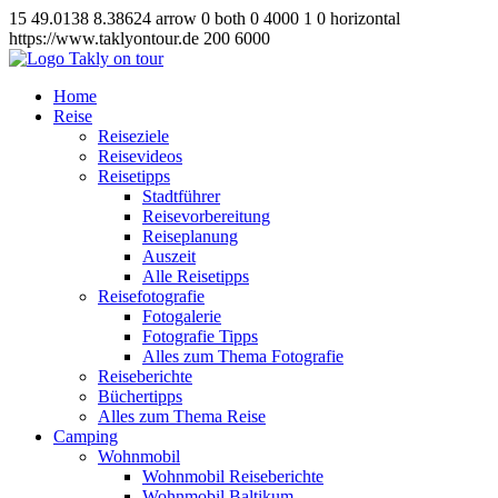
15
49.0138
8.38624
arrow
0
both
0
4000
1
0
horizontal
https://www.taklyontour.de
200
6000
Home
Reise
Reiseziele
Reisevideos
Reisetipps
Stadtführer
Reisevorbereitung
Reiseplanung
Auszeit
Alle Reisetipps
Reisefotografie
Fotogalerie
Fotografie Tipps
Alles zum Thema Fotografie
Reiseberichte
Büchertipps
Alles zum Thema Reise
Camping
Wohnmobil
Wohnmobil Reiseberichte
Wohnmobil Baltikum