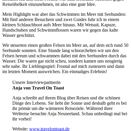
Reiseübelkeit einzunehmen, ist also eine gute Idee.
Mein Highlight war aber das Schwimmen im Meer mit Seehunden:
Mit fünf anderen Besuchern und zwei Guides fuhr ich in einem
kleinen Schlauchboot aufs Meer hinaus. Mit Wetsuit, Kapuze,
Handschuhen und Schwimmflossen waren wir gegen das kalte
Wasser geschützt.
Wir steuerten einen großen Felsen im Meer an, auf dem sich rund 50
Seehunde sonnten. Eine Stunde lang schnorchelten wir um den
Felsen herum und schwammen dabei mit den Seehunden durch das
Wasser. Die waren gar nicht scheu, sondern kamen uns neugierig
sehr nahe. Ihr Lieblingsspiel: Frontal auf mich zusteuern und dann
im letzten Moment ausweichen. Ein einmaliges Erlebnis!
Unsere Interviewpartnerin
Anja von Travel On Toast
Anja schreibt auf ihrem Blog über
Reisen und die schönen
Dinge des Lebens. Sie liebt die Sonne und deshalb geht es bei
ihr primär um die wärmeren Reiseziele. Während ihrer
Weltreise besuchte Anja Neuseeland.
Schau unbedingt mal bei
ihr vorbei!
Website:
www.travelontoast.de