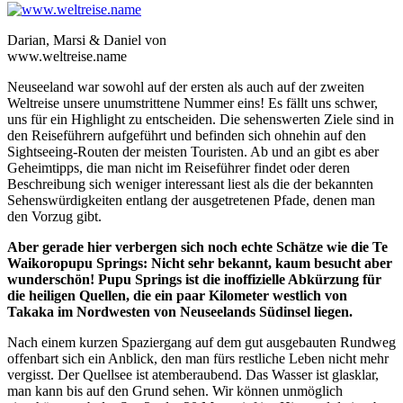
Darian, Marsi & Daniel von
www.weltreise.name
Neuseeland war sowohl auf der ersten als auch auf der zweiten
Weltreise unsere unumstrittene Nummer eins! Es fällt uns schwer,
uns für ein Highlight zu entscheiden. Die sehenswerten Ziele sind in
den Reiseführern aufgeführt und befinden sich ohnehin auf den
Sightseeing-Routen der meisten Touristen. Ab und an gibt es aber
Geheimtipps, die man nicht im Reiseführer findet oder deren
Beschreibung sich weniger interessant liest als die der bekannten
Sehenswürdigkeiten entlang der ausgetretenen Pfade, denen man
den Vorzug gibt.
Aber gerade hier verbergen sich noch echte Schätze wie die Te
Waikoropupu Springs: Nicht sehr bekannt, kaum besucht aber
wunderschön! Pupu Springs ist die inoffizielle Abkürzung für
die heiligen Quellen, die ein paar Kilometer westlich von
Takaka im Nordwesten von Neuseelands Südinsel liegen.
Nach einem kurzen Spaziergang auf dem gut ausgebauten Rundweg
offenbart sich ein Anblick, den man fürs restliche Leben nicht mehr
vergisst. Der Quellsee ist atemberaubend. Das Wasser ist glasklar,
man kann bis auf den Grund sehen. Wir können unmöglich