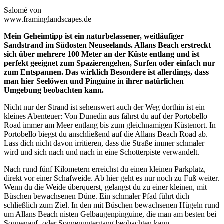
Salomé von
www.framinglandscapes.de
Mein Geheimtipp ist ein naturbelassener, weitläufiger
Sandstrand im Südosten Neuseelands. Allans Beach erstreckt
sich über mehrere 100 Meter an der Küste entlang und ist
perfekt geeignet zum Spazierengehen, Surfen oder einfach nur
zum Entspannen. Das wirklich Besondere ist allerdings, dass
man hier Seelöwen und Pinguine in ihrer natürlichen
Umgebung beobachten kann.
Nicht nur der Strand ist sehenswert auch der Weg dorthin ist ein
kleines Abenteuer: Von Dunedin aus fährst du auf der Portobello
Road immer am Meer entlang bis zum gleichnamigen Küstenort. In
Portobello biegst du anschließend auf die Allans Beach Road ab.
Lass dich nicht davon irritieren, dass die Straße immer schmaler
wird und sich nach und nach in eine Schotterpiste verwandelt.
Nach rund fünf Kilometern erreichst du einen kleinen Parkplatz,
direkt vor einer Schafweide. Ab hier geht es nur noch zu Fuß weiter.
Wenn du die Weide überquerst, gelangst du zu einer kleinen, mit
Büschen bewachsenen Düne. Ein schmaler Pfad führt dich
schließlich zum Ziel. In den mit Büschen bewachsenen Hügeln rund
um Allans Beach nisten Gelbaugenpinguine, die man am besten bei
Sonnenauf- oder Sonnenuntergang beobachten kann.