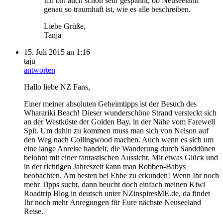
Ich bin auch schon sehr gespannt, ob Neuseeland
genau so traumhaft ist, wie es alle beschreiben.
Liebe Grüße,
Tanja
15. Juli 2015 an 1:16
taju
antworten
Hallo liebe NZ Fans,
Einer meiner absoluten Geheimtipps ist der Besuch des
Wharariki Beach! Dieser wunderschöne Strand versteckt sich
an der Westküste der Golden Bay, in der Nähe vom Farewell
Spit. Um dahin zu kommen muss man sich von Nelson auf
den Weg nach Collingwood machen. Auch wenn es sich um
eine lange Anreise handelt, die Wanderung durch Sanddünen
belohnt mit einer fantastischen Aussicht. Mit etwas Glück und
in der richtigen Jahreszeit kann man Robben-Babys
beobachten. Am besten bei Ebbe zu erkunden! Wenn Ihr noch
mehr Tipps sucht, dann beucht doch einfach meinen Kiwi
Roadtrip Blog in deutsch unter NZinspiresME.de, da findet
Ihr noch mehr Anregungen für Eure nächste Neuseeland
Reise.