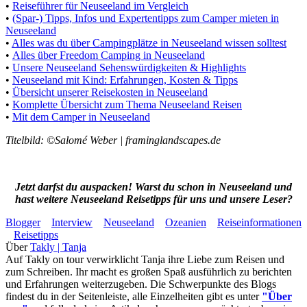
•
Reiseführer für Neuseeland im Vergleich
•
(Spar-) Tipps, Infos und Expertentipps zum Camper mieten in
Neuseeland
•
Alles was du über Campingplätze in Neuseeland wissen solltest
•
Alles über Freedom Camping in Neuseeland
•
Unsere Neuseeland Sehenswürdigkeiten & Highlights
•
Neuseeland mit Kind: Erfahrungen, Kosten & Tipps
•
Übersicht unserer Reisekosten in Neuseeland
•
Komplette Übersicht zum Thema Neuseeland Reisen
•
Mit dem Camper in Neuseeland
Titelbild: ©Salomé Weber | framinglandscapes.de
Jetzt darfst du auspacken! Warst du schon in Neuseeland und
hast weitere Neuseeland Reisetipps für uns und unsere Leser?
Blogger
Interview
Neuseeland
Ozeanien
Reiseinformationen
Reisetipps
Über
Takly | Tanja
Auf Takly on tour verwirklicht Tanja ihre Liebe zum Reisen und
zum Schreiben. Ihr macht es großen Spaß ausführlich zu berichten
und Erfahrungen weiterzugeben. Die Schwerpunkte des Blogs
findest du in der Seitenleiste, alle Einzelheiten gibt es unter
"Über