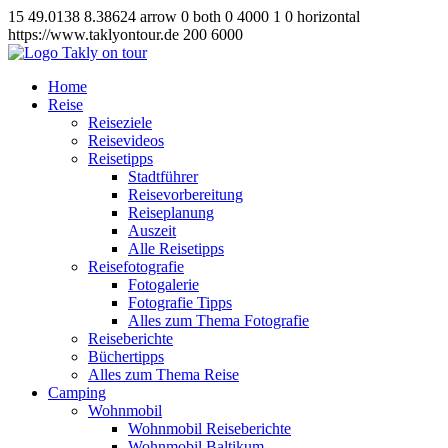
15
49.0138
8.38624
arrow
0
both
0
4000
1
0
horizontal
https://www.taklyontour.de
200
6000
Home
Reise
Reiseziele
Reisevideos
Reisetipps
Stadtführer
Reisevorbereitung
Reiseplanung
Auszeit
Alle Reisetipps
Reisefotografie
Fotogalerie
Fotografie Tipps
Alles zum Thema Fotografie
Reiseberichte
Büchertipps
Alles zum Thema Reise
Camping
Wohnmobil
Wohnmobil Reiseberichte
Wohnmobil Baltikum