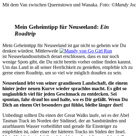
Mit dem Van zwischen Queenstown und Wanaka.
Foto: ©Mandy Jo
Mein Geheimtipp für Neuseeland:
Ein
Roadtrip
Mein Geheimtipp für Neuseeland ist gar nicht so geheim wie Du
denken würdest. Mittlerweile
ist Neuseelandtouristisch derart erschlossen, dass es nur noch
wenige Spots gibt, die Du nicht bereits vorher online finden kannst.
Um das Land in all seiner Herrlichkeit zu genießen, empfehle ich zu
gerne einen Roadtrip, um so viel wie möglich draußen zu sein.
Neuseeland lebt von seiner grandiosen Landschaft, die einem
hinter jeder neuen Kurve wieder sprachlos macht. Es gibt so
unglaublich viel für jeden Geschmack zu entdecken. Sei
spontan, fahr drauf los und halte, wo es Dir gefällt. Wenn Du
Dich an einem Ort besonders gut fühlst, bleibe länger dort!
Unbedingt solltest Du einen der Great Walks laufe, sei es der Abel
Tasman Track im Norden der Südinsel, der an Sandstränden und
azurblauem Wasser vorbeiführt und gerade für Einsteiger zu
empfehlen ist, oder einer der härteren Tracks im Süden der Insel.