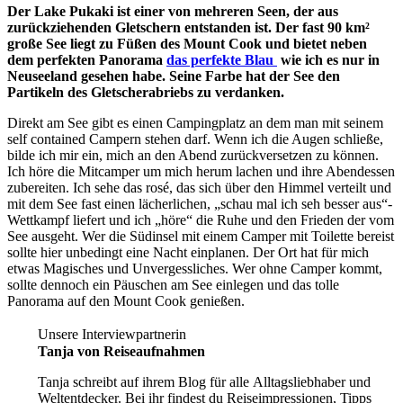
Der Lake Pukaki ist einer von mehreren Seen, der aus
zurückziehenden Gletschern entstanden ist. Der fast 90 km²
große See liegt zu Füßen des Mount Cook und bietet neben
dem perfekten Panorama
das perfekte Blau
wie ich es nur in
Neuseeland gesehen habe. Seine Farbe hat der See den
Partikeln des Gletscherabriebs zu verdanken.
Direkt am See gibt es einen Campingplatz an dem man mit seinem
self contained Campern stehen darf. Wenn ich die Augen schließe,
bilde ich mir ein, mich an den Abend zurückversetzen zu können.
Ich höre die Mitcamper um mich herum lachen und ihre Abendessen
zubereiten. Ich sehe das rosé, das sich über den Himmel verteilt und
mit dem See fast einen lächerlichen, „schau mal ich seh besser aus“-
Wettkampf liefert und ich „höre“ die Ruhe und den Frieden der vom
See ausgeht. Wer die Südinsel mit einem Camper mit Toilette bereist
sollte hier unbedingt eine Nacht einplanen. Der Ort hat für mich
etwas Magisches und Unvergessliches. Wer ohne Camper kommt,
sollte dennoch ein Päuschen am See einlegen und das tolle
Panorama auf den Mount Cook genießen.
Unsere Interviewpartnerin
Tanja von Reiseaufnahmen
Tanja schreibt auf ihrem Blog für alle Alltagsliebhaber und
Weltentdecker. Bei ihr findest du Reiseimpressionen, Tipps