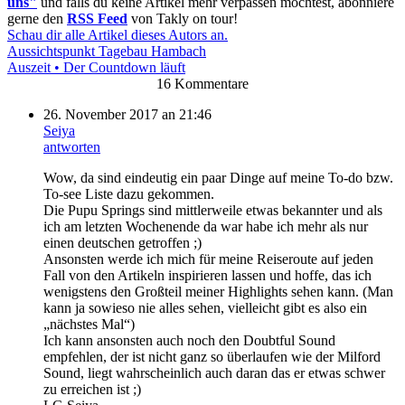
uns"
und falls du keine Artikel mehr verpassen möchtest, abonniere
gerne den
RSS Feed
von Takly on tour!
Schau dir alle Artikel dieses Autors an.
Aussichtspunkt Tagebau Hambach
Auszeit • Der Countdown läuft
16 Kommentare
26. November 2017 an 21:46
Seiya
antworten
Wow, da sind eindeutig ein paar Dinge auf meine To-do bzw.
To-see Liste dazu gekommen.
Die Pupu Springs sind mittlerweile etwas bekannter und als
ich am letzten Wochenende da war habe ich mehr als nur
einen deutschen getroffen ;)
Ansonsten werde ich mich für meine Reiseroute auf jeden
Fall von den Artikeln inspirieren lassen und hoffe, das ich
wenigstens den Großteil meiner Highlights sehen kann. (Man
kann ja sowieso nie alles sehen, vielleicht gibt es also ein
„nächstes Mal“)
Ich kann ansonsten auch noch den Doubtful Sound
empfehlen, der ist nicht ganz so überlaufen wie der Milford
Sound, liegt wahrscheinlich auch daran das er etwas schwer
zu erreichen ist ;)