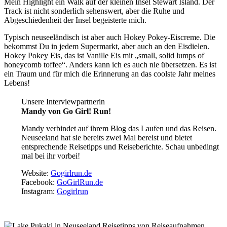
Mein Highlight ein Walk auf der kleinen Insel Stewart Island. Der
Track ist nicht sonderlich sehenswert, aber die Ruhe und
Abgeschiedenheit der Insel begeisterte mich.
Typisch neuseeländisch ist aber auch Hokey Pokey-Eiscreme. Die
bekommst Du in jedem Supermarkt, aber auch an den Eisdielen.
Hokey Pokey Eis, das ist Vanille Eis mit „
small, solid lumps of
honeycomb toffee“. Anders kann ich es auch nie übersetzen. Es ist
ein Traum und für mich die Erinnerung an das coolste Jahr meines
Lebens!
Unsere Interviewpartnerin
Mandy von Go Girl! Run!
Mandy verbindet auf ihrem Blog das Laufen und das Reisen.
Neuseeland hat sie bereits zwei Mal bereist und bietet
entsprechende Reisetipps und Reiseberichte.
Schau unbedingt
mal bei ihr vorbei!
Website:
Gogirlrun.de
Facebook:
GoGirlRun.de
Instagram:
Gogirlrun