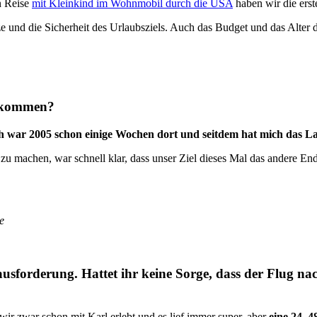
n Reise
mit Kleinkind im Wohnmobil durch die USA
haben wir die erst
ze und die Sicherheit des Urlaubsziels. Auch das Budget und das Alter de
gekommen?
h war 2005 schon einige Wochen dort und seitdem hat mich das La
t zu machen, war schnell klar, dass unser Ziel dieses Mal das andere En
e
ausforderung. Hattet ihr keine Sorge, dass der Flug na
 wir zwar schon mit Karl erlebt und es lief immer super, aber
eine 24–4