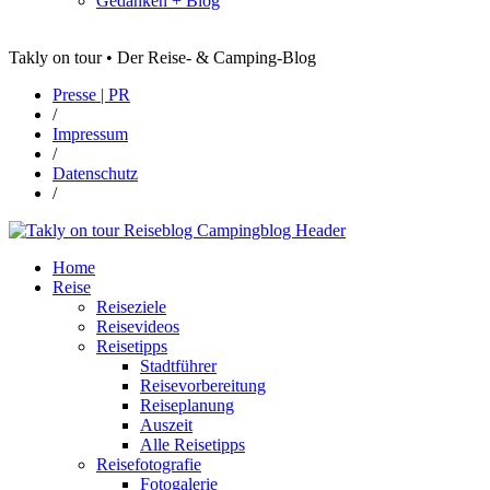
Gedanken + Blog
Takly on tour • Der Reise- & Camping-Blog
Presse | PR
/
Impressum
/
Datenschutz
/
Home
Reise
Reiseziele
Reisevideos
Reisetipps
Stadtführer
Reisevorbereitung
Reiseplanung
Auszeit
Alle Reisetipps
Reisefotografie
Fotogalerie