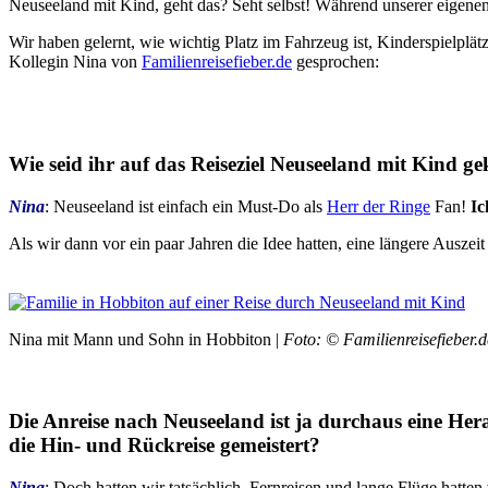
Neuseeland mit Kind, geht das? Seht selbst! Während unserer eigene
Wir haben gelernt, wie wichtig Platz im Fahrzeug ist, Kinderspielplät
Kollegin Nina von
Familienreisefieber.de
gesprochen:
Wie seid ihr auf das Reiseziel Neuseeland mit Kind 
Nina
: Neuseeland ist einfach ein Must-Do als
Herr der Ringe
Fan!
Ic
Als wir dann vor ein paar Jahren die Idee hatten, eine längere Auszei
Nina mit Mann und Sohn in Hobbiton |
Foto: © Familienreisefieber.d
Die Anreise nach Neuseeland ist ja durchaus eine Her
die Hin- und Rückreise gemeistert?
Nina
: Doch hatten wir tatsächlich. Fernreisen und lange Flüge hatten