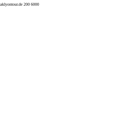
taklyontour.de
200
6000