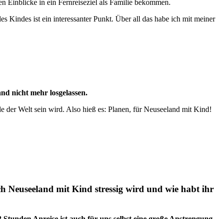
en Einblicke in ein Fernreiseziel als Familie bekommen.
s Kindes ist ein interessanter Punkt. Über all das habe ich mit meiner
nd nicht mehr losgelassen.
de der Welt sein wird. Also hieß es: Planen, für Neuseeland mit Kind!
ch Neuseeland mit Kind stressig wird und wie habt ihr
8 Stunden Anreise ist auch für uns selbst eine große Anstrengung
.