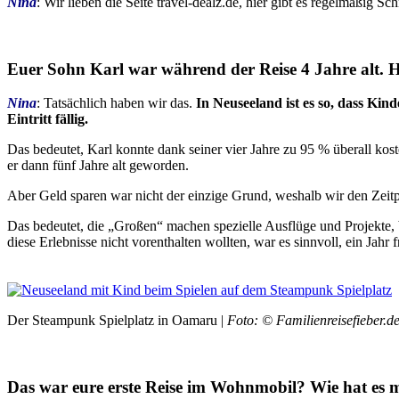
Nina
: Wir lieben die Seite travel-dealz.de, hier gibt es regelmäßig
Euer Sohn Karl war während der Reise 4 Jahre alt. Ha
Nina
: Tatsächlich haben wir das.
In Neuseeland ist es so, dass Ki
Eintritt fällig.
Das bedeutet, Karl konnte dank seiner vier Jahre zu 95 % überall ko
er dann fünf Jahre alt geworden.
Aber Geld sparen war nicht der einzige Grund, weshalb wir den Zei
Das bedeutet, die „Großen“ machen spezielle Ausflüge und Projekte, 
diese Erlebnisse nicht vorenthalten wollten, war es sinnvoll, ein Jahr 
Der Steampunk Spielplatz in Oamaru |
Foto: © Familienreisefieber.d
Das war eure erste Reise im Wohnmobil? Wie hat es 