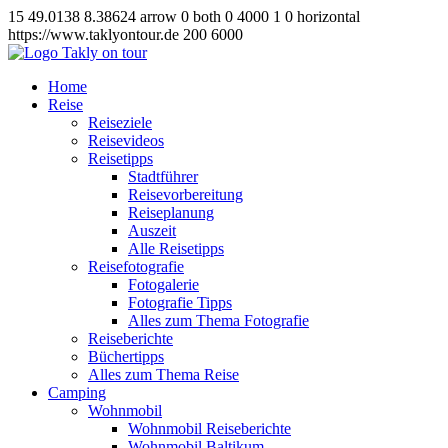
15
49.0138
8.38624
arrow
0
both
0
4000
1
0
horizontal
https://www.taklyontour.de
200
6000
Home
Reise
Reiseziele
Reisevideos
Reisetipps
Stadtführer
Reisevorbereitung
Reiseplanung
Auszeit
Alle Reisetipps
Reisefotografie
Fotogalerie
Fotografie Tipps
Alles zum Thema Fotografie
Reiseberichte
Büchertipps
Alles zum Thema Reise
Camping
Wohnmobil
Wohnmobil Reiseberichte
Wohnmobil Baltikum