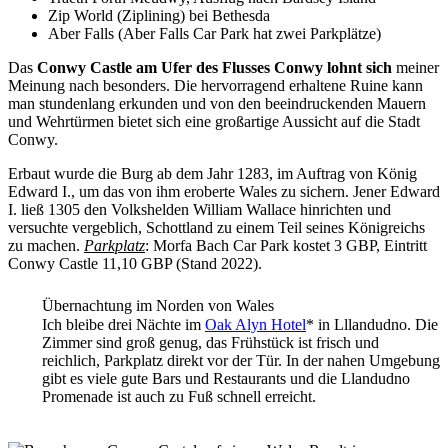
Zip World (Ziplining) bei Bethesda
Aber Falls (Aber Falls Car Park hat zwei Parkplätze)
Das
Conwy Castle am Ufer des Flusses Conwy lohnt sich
meiner
Meinung nach besonders. Die hervorragend erhaltene Ruine kann
man stundenlang erkunden und von den beeindruckenden Mauern
und Wehrtürmen bietet sich eine großartige Aussicht auf die Stadt
Conwy.
Erbaut wurde die Burg ab dem Jahr 1283, im Auftrag von König
Edward I., um das von ihm eroberte Wales zu sichern. Jener Edward
I. ließ 1305 den Volkshelden William Wallace hinrichten und
versuchte vergeblich, Schottland zu einem Teil seines Königreichs
zu machen.
Parkplatz
: Morfa Bach Car Park kostet 3 GBP, Eintritt
Conwy Castle 11,10 GBP (Stand 2022).
Übernachtung im Norden von Wales
Ich bleibe drei Nächte im
Oak Alyn Hotel
* in Lllandudno. Die
Zimmer sind groß genug, das Frühstück ist frisch und
reichlich, Parkplatz direkt vor der Tür. In der nahen Umgebung
gibt es viele gute Bars und Restaurants und die Llandudno
Promenade ist auch zu Fuß schnell erreicht.