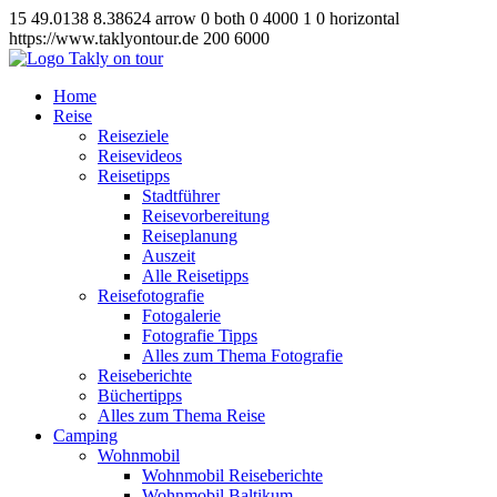
15
49.0138
8.38624
arrow
0
both
0
4000
1
0
horizontal
https://www.taklyontour.de
200
6000
Home
Reise
Reiseziele
Reisevideos
Reisetipps
Stadtführer
Reisevorbereitung
Reiseplanung
Auszeit
Alle Reisetipps
Reisefotografie
Fotogalerie
Fotografie Tipps
Alles zum Thema Fotografie
Reiseberichte
Büchertipps
Alles zum Thema Reise
Camping
Wohnmobil
Wohnmobil Reiseberichte
Wohnmobil Baltikum