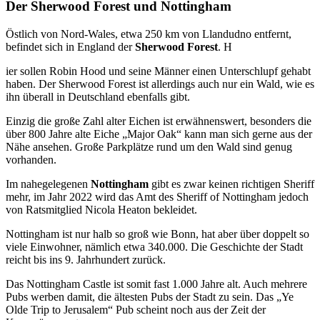
Der Sherwood Forest und Nottingham
Östlich von Nord-Wales, etwa 250 km von Llandudno entfernt,
befindet sich in England der
Sherwood Forest
. H
ier sollen Robin Hood und seine Männer einen Unterschlupf gehabt
haben. Der Sherwood Forest ist allerdings auch nur ein Wald, wie es
ihn überall in Deutschland ebenfalls gibt.
Einzig die große Zahl alter Eichen ist erwähnenswert, besonders die
über 800 Jahre alte Eiche „Major Oak“ kann man sich gerne aus der
Nähe ansehen. Große Parkplätze rund um den Wald sind genug
vorhanden.
Im nahegelegenen
Nottingham
gibt es zwar keinen richtigen Sheriff
mehr, im Jahr 2022 wird das Amt des Sheriff of Nottingham jedoch
von Ratsmitglied Nicola Heaton bekleidet.
Nottingham ist nur halb so groß wie Bonn, hat aber über doppelt so
viele Einwohner, nämlich etwa 340.000. Die Geschichte der Stadt
reicht bis ins 9. Jahrhundert zurück.
Das Nottingham Castle ist somit fast 1.000 Jahre alt. Auch mehrere
Pubs werben damit, die ältesten Pubs der Stadt zu sein. Das „Ye
Olde Trip to Jerusalem“ Pub scheint noch aus der Zeit der