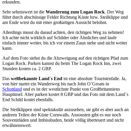
erkunden.
Sehr sehenswert ist die
Wanderung zum Logan Rock
. Der Weg
führt durch abschüssige Felder Richtung Küste bzw. Steilklippe und
am Ende wirst du mit einer großartigen Aussicht belohnt.
Allerdings musst du darauf achten, den richtigen Weg zu nehmen!
Ich achte nicht wirklich auf Schilder oder Ähnliches und laufe
einfach immer weiter, bis ich vor einem Zaun stehe und nicht weiter
kann.
Auf dem Foto siehst du die Abzweigung auf den richtigen Pfad zum
Logan Rock. Parken kannst du beim The Logan Rock Inn, zwei
Stunden kosten ca. 2 GBP.
Das
weltbekannte Land´s End
ist eine absolute Touristenfalle. Ja,
von hier startet ein Wanderweg bis nach John O´Groats in
Schottland
und es ist der westlichste Punkt von Großbritanniens
Hauptinsel. Aber parken kostet 8 GBP und das Foto mit dem Land´s
End Schild kostet ebenfalls.
Die Steilklippen sind spektakulär anzusehen, sie gibt es aber auch an
anderen Teilen der Küste Cornwalls. Ansonsten gibt es nur noch
Souvenirläden und Imbissbuden, beide völlig überteuert und nicht
erwähnenswert.