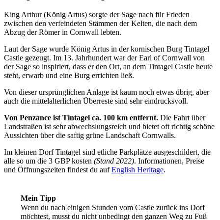
King Arthur (König Artus) sorgte der Sage nach für Frieden
zwischen den verfeindeten Stämmen der Kelten, die nach dem
Abzug der Römer in Cornwall lebten.
Laut der Sage wurde König Artus in der kornischen Burg Tintagel
Castle gezeugt. Im 13. Jahrhundert war der Earl of Cornwall von
der Sage so inspiriert, dass er den Ort, an dem Tintagel Castle heute
steht, erwarb und eine Burg errichten ließ.
Von dieser ursprünglichen Anlage ist kaum noch etwas übrig, aber
auch die mittelalterlichen Überreste sind sehr eindrucksvoll.
Von Penzance ist Tintagel ca. 100 km entfernt.
Die Fahrt über
Landstraßen ist sehr abwechslungsreich und bietet oft richtig schöne
Aussichten über die saftig grüne Landschaft Cornwalls.
Im kleinen Dorf Tintagel sind etliche Parkplätze ausgeschildert, die
alle so um die 3 GBP kosten
(Stand 2022)
. Informationen, Preise
und Öffnungszeiten findest du auf
English Heritage
.
Mein Tipp
Wenn du nach einigen Stunden vom Castle zurück ins Dorf
möchtest, musst du nicht unbedingt den ganzen Weg zu Fuß