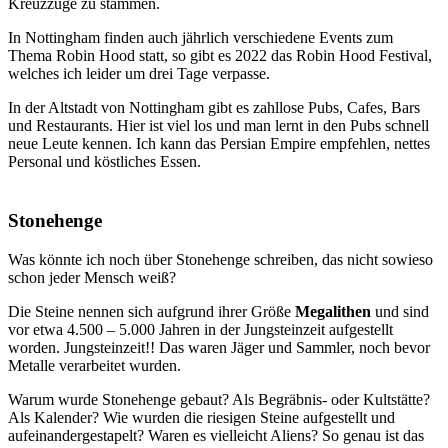
Kreuzzüge zu stammen.
In Nottingham finden auch jährlich verschiedene Events zum
Thema Robin Hood statt, so gibt es 2022 das Robin Hood Festival,
welches ich leider um drei Tage verpasse.
In der Altstadt von Nottingham gibt es zahllose Pubs, Cafes, Bars
und Restaurants. Hier ist viel los und man lernt in den Pubs schnell
neue Leute kennen. Ich kann das Persian Empire empfehlen, nettes
Personal und köstliches Essen.
Stonehenge
Was könnte ich noch über Stonehenge schreiben, das nicht sowieso
schon jeder Mensch weiß?
Die Steine nennen sich aufgrund ihrer Größe
Megalithen
und sind
vor etwa 4.500 – 5.000 Jahren in der Jungsteinzeit aufgestellt
worden. Jungsteinzeit!! Das waren Jäger und Sammler, noch bevor
Metalle verarbeitet wurden.
Warum wurde Stonehenge gebaut? Als Begräbnis- oder Kultstätte?
Als Kalender? Wie wurden die riesigen Steine aufgestellt und
aufeinandergestapelt? Waren es vielleicht Aliens? So genau ist das