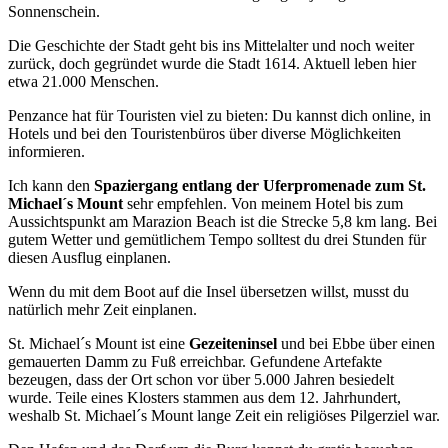
Sonnenschein.
Die Geschichte der Stadt geht bis ins Mittelalter und noch weiter
zurück, doch gegründet wurde die Stadt 1614. Aktuell leben hier
etwa 21.000 Menschen.
Penzance hat für Touristen viel zu bieten: Du kannst dich online, in
Hotels und bei den Touristenbüros über diverse Möglichkeiten
informieren.
Ich kann den
Spaziergang entlang der Uferpromenade zum
St.
Michael´s Mount
sehr empfehlen. Von meinem Hotel bis zum
Aussichtspunkt am Marazion Beach ist die Strecke 5,8 km lang. Bei
gutem Wetter und gemütlichem Tempo solltest du drei Stunden für
diesen Ausflug einplanen.
Wenn du mit dem Boot auf die Insel übersetzen willst, musst du
natürlich mehr Zeit einplanen.
St. Michael´s Mount ist eine
Gezeiteninsel
und bei Ebbe über einen
gemauerten Damm zu Fuß erreichbar. Gefundene Artefakte
bezeugen, dass der Ort schon vor über 5.000 Jahren besiedelt
wurde. Teile eines Klosters stammen aus dem 12. Jahrhundert,
weshalb St. Michael´s Mount lange Zeit ein religiöses Pilgerziel war.