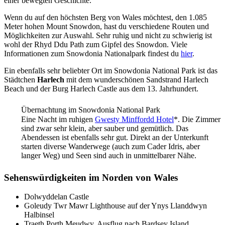
einer bewegten Geschichte.
Wenn du auf den höchsten Berg von Wales möchtest, den 1.085
Meter hohen Mount Snowdon, hast du verschiedene Routen und
Möglichkeiten zur Auswahl. Sehr ruhig und nicht zu schwierig ist
wohl der Rhyd Ddu Path zum Gipfel des Snowdon. Viele
Informationen zum Snowdonia Nationalpark findest du
hier
.
Ein ebenfalls sehr beliebter Ort im Snowdonia National Park ist das
Städtchen
Harlech
mit dem wunderschönen Sandstrand Harlech
Beach und der Burg Harlech Castle aus dem 13. Jahrhundert.
Übernachtung im Snowdonia National Park
Eine Nacht im ruhigen
Gwesty Minffordd Hotel
*. Die Zimmer
sind zwar sehr klein, aber sauber und gemütlich. Das
Abendessen ist ebenfalls sehr gut. Direkt an der Unterkunft
starten diverse Wanderwege (auch zum Cader Idris, aber
langer Weg) und Seen sind auch in unmittelbarer Nähe.
Sehenswürdigkeiten im Norden von Wales
Dolwyddelan Castle
Goleudy Twr Mawr Lighthouse auf der Ynys Llanddwyn
Halbinsel
Traeth Porth Meudwy, Ausflug nach Bardsey Island