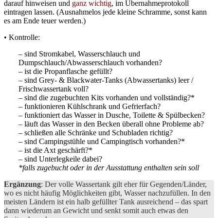
darauf hinweisen und
ganz wichtig
, im Übernahmeprotokoll
eintragen lassen. (Ausnahmelos jede kleine Schramme, sonst kann
es am Ende teuer werden.)
• Kontrolle:
– sind Stromkabel, Wasserschlauch und
Dumpschlauch/Abwasserschlauch vorhanden?
– ist die Propanflasche gefüllt?
– sind Grey- & Blackwater-Tanks (Abwassertanks) leer /
Frischwassertank voll?
– sind die zugebuchten Kits vorhanden und vollständig?*
– funktionieren Kühlschrank und Gefrierfach?
– funktioniert das Wasser in Dusche, Toilette & Spülbecken?
– läuft das Wasser in den Becken überall ohne Probleme ab?
– schließen alle Schränke und Schubladen richtig?
– sind Campingstühle und Campingtisch vorhanden?*
– ist die Axt geschärft?*
– sind Unterlegkeile dabei?
*falls zugebucht oder in der Ausstattung enthalten sein soll
Ergänzung
: Der volle Wassertank gilt eher für Gegenden/Länder,
wo es nicht häufig Möglichkeiten gibt, Wasser nachzufüllen. In den
meisten Ländern ist ein halb gefüllter Tank ausreichend – das spart
dann wiederum an Gewicht und senkt somit auch etwas den