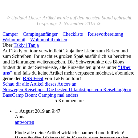
✰ Update! Dieser Artikel wurde auf den neusten Stand gebracht.
Ursprung: 2. November 2015 ✰
Camper
Campinganfänger
Checkliste
Reisevorbereitung
Wohnmobil
Wohnmobil mieten
Über
Takly | Tanja
Auf Takly on tour verwirklicht Tanja ihre Liebe zum Reisen und
zum Schreiben. Ihr macht es großen Spaß ausführlich zu berichten
und Erfahrungen weiterzugeben. Die Schwerpunkte des Blogs
findest du in der Seitenleiste, alle Einzelheiten gibt es unter
"Über
uns"
und falls du keine Artikel mehr verpassen möchtest, abonniere
gerne den
RSS Feed
von Takly on tour!
Schau dir alle Artikel dieses Autors an.
Norwegen Reisetipps: Die besten Urlaubstipps von Reisebloggern
BaseCamp Bonn: Camping mal anders
5 Kommentare
1. August 2019 an 9:47
Anna
antworten
Finde alle deine Artikel wirklich spannend und hilfreich!