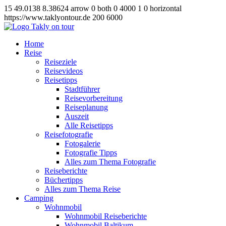
15
49.0138
8.38624
arrow
0
both
0
4000
1
0
horizontal
https://www.taklyontour.de
200
6000
Home
Reise
Reiseziele
Reisevideos
Reisetipps
Stadtführer
Reisevorbereitung
Reiseplanung
Auszeit
Alle Reisetipps
Reisefotografie
Fotogalerie
Fotografie Tipps
Alles zum Thema Fotografie
Reiseberichte
Büchertipps
Alles zum Thema Reise
Camping
Wohnmobil
Wohnmobil Reiseberichte
Wohnmobil Baltikum