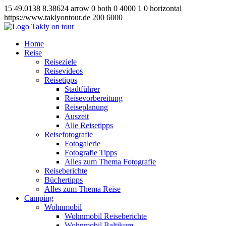
15
49.0138
8.38624
arrow
0
both
0
4000
1
0
horizontal
https://www.taklyontour.de
200
6000
Home
Reise
Reiseziele
Reisevideos
Reisetipps
Stadtführer
Reisevorbereitung
Reiseplanung
Auszeit
Alle Reisetipps
Reisefotografie
Fotogalerie
Fotografie Tipps
Alles zum Thema Fotografie
Reiseberichte
Büchertipps
Alles zum Thema Reise
Camping
Wohnmobil
Wohnmobil Reiseberichte
Wohnmobil Baltikum