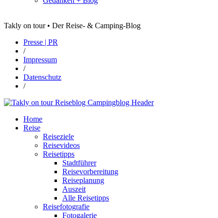
Gedanken + Blog
Takly on tour • Der Reise- & Camping-Blog
Presse | PR
/
Impressum
/
Datenschutz
/
Home
Reise
Reiseziele
Reisevideos
Reisetipps
Stadtführer
Reisevorbereitung
Reiseplanung
Auszeit
Alle Reisetipps
Reisefotografie
Fotogalerie