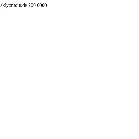
taklyontour.de
200
6000