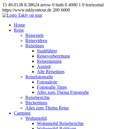
15
49.0138
8.38624
arrow
0
both
0
4000
1
0
horizontal
https://www.taklyontour.de
200
6000
Home
Reise
Reiseziele
Reisevideos
Reisetipps
Stadtführer
Reisevorbereitung
Reiseplanung
Auszeit
Alle Reisetipps
Reisefotografie
Fotogalerie
Fotografie Tipps
Alles zum Thema Fotografie
Reiseberichte
Büchertipps
Alles zum Thema Reise
Camping
Wohnmobil
Wohnmobil Reiseberichte
Wohnmobil Baltikum