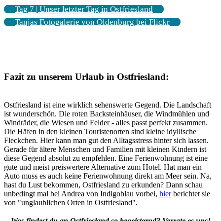
Tag 7 | Unser letzter Tag in Ostfriesland
Tanjas Fotogalerie von Oldenburg bei Flickr
Fazit zu unserem Urlaub in Ostfriesland:
Ostfriesland ist eine wirklich sehenswerte Gegend. Die Landschaft
ist wunderschön. Die roten Backsteinhäuser, die Windmühlen und
Windräder, die Wiesen und Felder - alles passt perfekt zusammen.
Die Häfen in den kleinen Touristenorten sind kleine idyllische
Fleckchen. Hier kann man gut den Alltagsstress hinter sich lassen.
Gerade für ältere Menschen und Familien mit kleinen Kindern ist
diese Gegend absolut zu empfehlen. Eine Ferienwohnung ist eine
gute und meist preiswertere Alternative zum Hotel. Hat man ein
Auto muss es auch keine Ferienwohnung direkt am Meer sein. Na,
hast du Lust bekommen, Ostfriesland zu erkunden? Dann schau
unbedingt mal bei Andrea von Indigoblau vorbei,
hier
berichtet sie
von "unglaublichen Orten in Ostfriesland".
Was findest du an Ostfriesland so begeisternd? Verrate es uns!