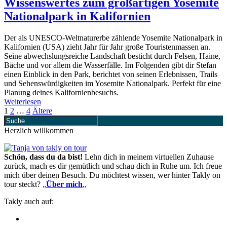
Wissenswertes zum großartigen Yosemite
Nationalpark in Kalifornien
Der als UNESCO-Weltnaturerbe zählende Yosemite Nationalpark in
Kalifornien (USA) zieht Jahr für Jahr große Touristenmassen an.
Seine abwechslungsreiche Landschaft besticht durch Felsen, Haine,
Bäche und vor allem die Wasserfälle. Im Folgenden gibt dir Stefan
einen Einblick in den Park, berichtet von seinen Erlebnissen, Trails
und Sehenswürdigkeiten im Yosemite Nationalpark. Perfekt für eine
Planung deines Kalifornienbesuchs.
Weiterlesen
1
2
…
4
Ältere
Herzlich willkommen
Schön, dass du da bist!
Lehn dich in meinem virtuellen Zuhause
zurück, mach es dir gemütlich und schau dich in Ruhe um. Ich freue
mich über deinen Besuch. Du möchtest wissen, wer hinter Takly on
tour steckt?
„
Über mich
„
Takly auch auf: