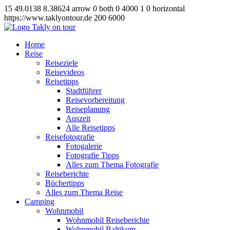
15
49.0138
8.38624
arrow
0
both
0
4000
1
0
horizontal
https://www.taklyontour.de
200
6000
Home
Reise
Reiseziele
Reisevideos
Reisetipps
Stadtführer
Reisevorbereitung
Reiseplanung
Auszeit
Alle Reisetipps
Reisefotografie
Fotogalerie
Fotografie Tipps
Alles zum Thema Fotografie
Reiseberichte
Büchertipps
Alles zum Thema Reise
Camping
Wohnmobil
Wohnmobil Reiseberichte
Wohnmobil Baltikum