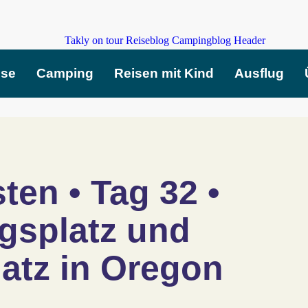
ise
Camping
Reisen mit Kind
Ausflug
en • Tag 32 • 
gsplatz und 
atz in Oregon