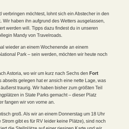
d verbringen möchtest, lohnt sich ein Abstecher in den
k. Wir haben ihn aufgrund des Wetters ausgelassen,
t werden will. Tipps dazu findest du in unseren
llegin Mandy von Travelroads.
r mal wieder an einem Wochenende an einem
tional Park – sein werden, möchten wir heute noch
nach Astoria, wo wir um kurz nach Sechs den
Fort
 abseits gelegen hat er ansich eine nette Lage, was
äußerst traurig. Wir haben bisher zum größten Teil
gplätzen in State Parks gemacht – dieser Platz
er fangen wir von vorne an.
gantisch groß. Als wir an einem Donnerstag um 18 Uhr
e Strom gibt es für RV leider keine Plätze), sind noch
rt die Stellplätze auf einer riesigen Karte und wir