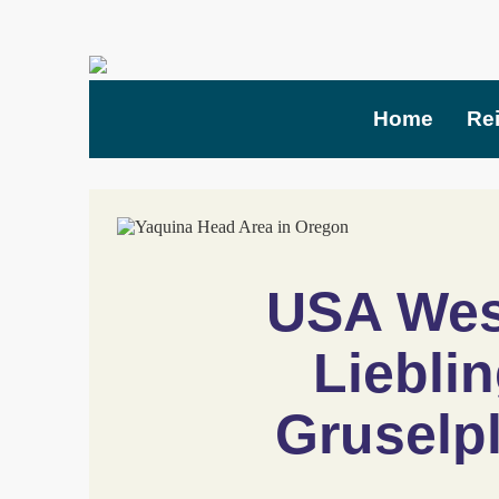
Home
Re
USA West
Lieblin
Gruselpl