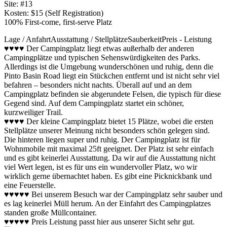
Site: #13
Kosten: $15 (Self Registration)
100% First-come, first-serve Platz
Lage / Anfahrt
Ausstattung / Stellplätze
Sauberkeit
Preis - Leistung
♥♥♥♥ Der Campingplatz liegt etwas außerhalb der anderen
Campingplätze und typischen Sehenswürdigkeiten des Parks.
Allerdings ist die Umgebung wunderschönen und ruhig, denn die
Pinto Basin Road liegt ein Stückchen entfernt und ist nicht sehr viel
befahren – besonders nicht nachts. Überall auf und an dem
Campingplatz befinden sie abgerundete Felsen, die typisch für diese
Gegend sind. Auf dem Campingplatz startet ein schöner,
kurzweiliger Trail.
♥♥♥♥ Der kleine Campingplatz bietet 15 Plätze, wobei die ersten
Stellplätze unserer Meinung nicht besonders schön gelegen sind.
Die hinteren liegen super und ruhig. Der Campingplatz ist für
Wohnmobile mit maximal 25ft geeignet. Der Platz ist sehr einfach
und es gibt keinerlei Ausstattung. Da wir auf die Ausstattung nicht
viel Wert legen, ist es für uns ein wundervoller Platz, wo wir
wirklich gerne übernachtet haben. Es gibt eine Picknickbank und
eine Feuerstelle.
♥♥♥♥♥ Bei unserem Besuch war der Campingplatz sehr sauber und
es lag keinerlei Müll herum. An der Einfahrt des Campingplatzes
standen große Müllcontainer.
♥♥♥♥♥ Preis Leistung passt hier aus unserer Sicht sehr gut.