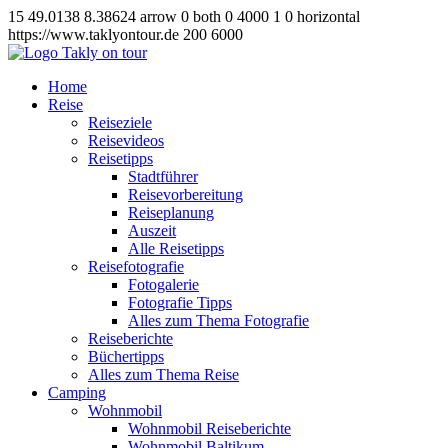
15
49.0138
8.38624
arrow
0
both
0
4000
1
0
horizontal
https://www.taklyontour.de
200
6000
Home
Reise
Reiseziele
Reisevideos
Reisetipps
Stadtführer
Reisevorbereitung
Reiseplanung
Auszeit
Alle Reisetipps
Reisefotografie
Fotogalerie
Fotografie Tipps
Alles zum Thema Fotografie
Reiseberichte
Büchertipps
Alles zum Thema Reise
Camping
Wohnmobil
Wohnmobil Reiseberichte
Wohnmobil Baltikum