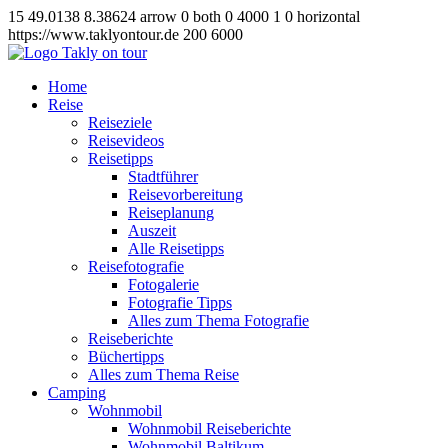
15
49.0138
8.38624
arrow
0
both
0
4000
1
0
horizontal
https://www.taklyontour.de
200
6000
Home
Reise
Reiseziele
Reisevideos
Reisetipps
Stadtführer
Reisevorbereitung
Reiseplanung
Auszeit
Alle Reisetipps
Reisefotografie
Fotogalerie
Fotografie Tipps
Alles zum Thema Fotografie
Reiseberichte
Büchertipps
Alles zum Thema Reise
Camping
Wohnmobil
Wohnmobil Reiseberichte
Wohnmobil Baltikum