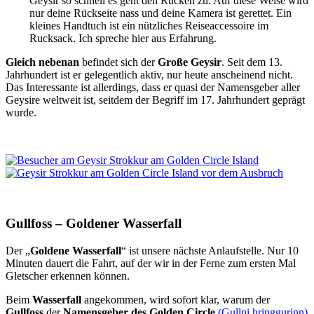
Geysir so schnell es geht den Rücken zu. Auf diese Weise wird
nur deine Rückseite nass und deine Kamera ist gerettet. Ein
kleines Handtuch ist ein nützliches Reiseaccessoire im
Rucksack. Ich spreche hier aus Erfahrung.
Gleich nebenan
befindet sich der
Große Geysir
. Seit dem 13.
Jahrhundert ist er gelegentlich aktiv, nur heute anscheinend nicht.
Das Interessante ist allerdings, dass er quasi der Namensgeber aller
Geysire weltweit ist, seitdem der Begriff im 17. Jahrhundert geprägt
wurde.
Gullfoss – Goldener Wasserfall
Der „
Goldene Wasserfall
“ ist unsere nächste Anlaufstelle. Nur 10
Minuten dauert die Fahrt, auf der wir in der Ferne zum ersten Mal
Gletscher erkennen können.
Beim
Wasserfall
angekommen, wird sofort klar, warum der
Gullfoss
der
Namensgeber des Golden Circle
(Gullni hringgurinn)