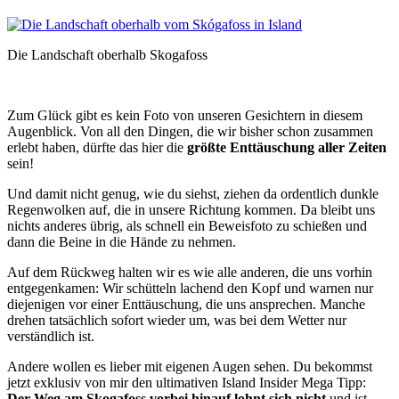
Die Landschaft oberhalb Skogafoss
Zum Glück gibt es kein Foto von unseren Gesichtern in diesem
Augenblick. Von all den Dingen, die wir bisher schon zusammen
erlebt haben, dürfte das hier die
größte Enttäuschung aller Zeiten
sein!
Und damit nicht genug, wie du siehst, ziehen da ordentlich dunkle
Regenwolken auf, die in unsere Richtung kommen. Da bleibt uns
nichts anderes übrig, als schnell ein Beweisfoto zu schießen und
dann die Beine in die Hände zu nehmen.
Auf dem Rückweg halten wir es wie alle anderen, die uns vorhin
entgegenkamen: Wir schütteln lachend den Kopf und warnen nur
diejenigen vor einer Enttäuschung, die uns ansprechen. Manche
drehen tatsächlich sofort wieder um, was bei dem Wetter nur
verständlich ist.
Andere wollen es lieber mit eigenen Augen sehen. Du bekommst
jetzt exklusiv von mir den ultimativen Island Insider Mega Tipp:
Der Weg am Skogafoss vorbei hinauf lohnt sich nicht
und ist