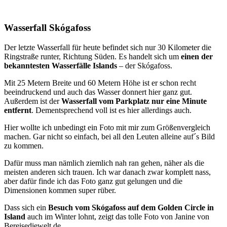
Wasserfall Skógafoss
Der letzte Wasserfall für heute befindet sich nur 30 Kilometer die
Ringstraße runter, Richtung Süden. Es handelt sich um
einen der
bekanntesten Wasserfälle Islands
– der Skógafoss.
Mit 25 Metern Breite und 60 Metern Höhe ist er schon recht
beeindruckend und auch das Wasser donnert hier ganz gut.
Außerdem ist der
Wasserfall vom Parkplatz nur eine Minute
entfernt
. Dementsprechend voll ist es hier allerdings auch.
Hier wollte ich unbedingt ein Foto mit mir zum Größenvergleich
machen. Gar nicht so einfach, bei all den Leuten alleine auf´s Bild
zu kommen.
Dafür muss man nämlich ziemlich nah ran gehen, näher als die
meisten anderen sich trauen. Ich war danach zwar komplett nass,
aber dafür finde ich das Foto ganz gut gelungen und die
Dimensionen kommen super rüber.
Dass sich ein
Besuch vom Skógafoss auf dem Golden Circle in
Island
auch im Winter lohnt, zeigt das tolle Foto von Janine von
Bereisediewelt.de.