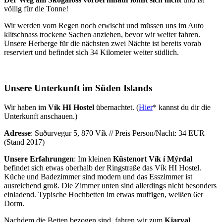
völlig für die Tonne!
Wir werden vom Regen noch erwischt und müssen uns im Auto
klitschnass trockene Sachen anziehen, bevor wir weiter fahren.
Unsere Herberge für die nächsten zwei Nächte ist bereits vorab
reserviert und befindet sich 34 Kilometer weiter südlich.
Unsere Unterkunft im Süden Islands
Wir haben im
Vík HI Hostel
übernachtet. (
Hier
* kannst du dir die
Unterkunft anschauen.)
Adresse
: Suðurvegur 5, 870 Vík // Preis Person/Nacht: 34 EUR
(Stand 2017)
Unsere Erfahrungen
: Im kleinen
Küstenort Vík í Mýrdal
befindet sich etwas oberhalb der Ringstraße das Vík HI Hostel.
Küche und Badezimmer sind modern und das Esszimmer ist
ausreichend groß. Die Zimmer unten sind allerdings nicht besonders
einladend. Typische Hochbetten im etwas muffigen, weißen 6er
Dorm.
Nachdem die Betten bezogen sind, fahren wir zum
Kjarval