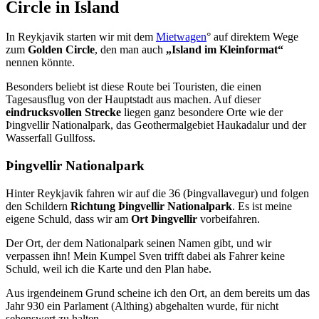
Circle in Island
In Reykjavik starten wir mit dem
Mietwagen
° auf direktem Wege
zum
Golden Circle
, den man auch
„Island im Kleinformat“
nennen könnte.
Besonders beliebt ist diese Route bei Touristen, die einen
Tagesausflug von der Hauptstadt aus machen. Auf dieser
eindrucksvollen Strecke
liegen ganz besondere Orte wie der
Þingvellir Nationalpark, das Geothermalgebiet Haukadalur und der
Wasserfall Gullfoss.
Þingvellir Nationalpark
Hinter Reykjavik fahren wir auf die 36 (Þingvallavegur) und folgen
den Schildern
Richtung Þingvellir Nationalpark
. Es ist meine
eigene Schuld, dass wir am
Ort Þingvellir
vorbeifahren.
Der Ort, der dem Nationalpark seinen Namen gibt, und wir
verpassen ihn! Mein Kumpel Sven trifft dabei als Fahrer keine
Schuld, weil ich die Karte und den Plan habe.
Aus irgendeinem Grund scheine ich den Ort, an dem bereits um das
Jahr 930 ein Parlament (Althing) abgehalten wurde, für nicht
sehenswert zu halten.