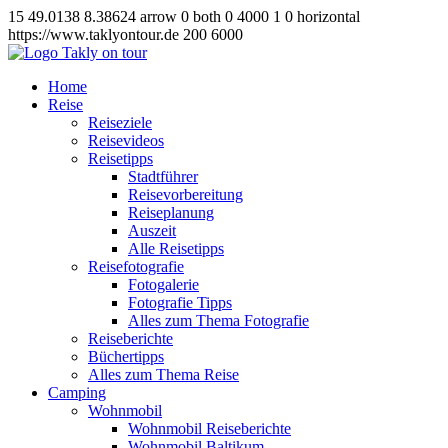
15
49.0138
8.38624
arrow
0
both
0
4000
1
0
horizontal
https://www.taklyontour.de
200
6000
Home
Reise
Reiseziele
Reisevideos
Reisetipps
Stadtführer
Reisevorbereitung
Reiseplanung
Auszeit
Alle Reisetipps
Reisefotografie
Fotogalerie
Fotografie Tipps
Alles zum Thema Fotografie
Reiseberichte
Büchertipps
Alles zum Thema Reise
Camping
Wohnmobil
Wohnmobil Reiseberichte
Wohnmobil Baltikum