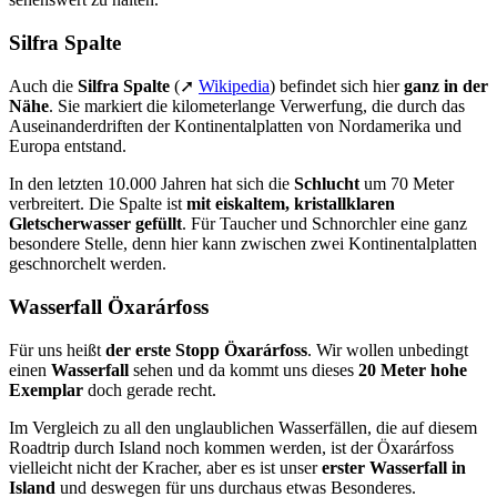
Silfra Spalte
Auch die
Silfra Spalte
(➚
Wikipedia
) befindet sich hier
ganz in der
Nähe
. Sie markiert die kilometerlange Verwerfung, die durch das
Auseinanderdriften der Kontinentalplatten von Nordamerika und
Europa entstand.
In den letzten 10.000 Jahren hat sich die
Schlucht
um 70 Meter
verbreitert. Die Spalte ist
mit eiskaltem, kristallklaren
Gletscherwasser gefüllt
. Für Taucher und Schnorchler eine ganz
besondere Stelle, denn hier kann zwischen zwei Kontinentalplatten
geschnorchelt werden.
Wasserfall Öxarárfoss
Für uns heißt
der erste Stopp
Öxarárfoss
. Wir wollen unbedingt
einen
Wasserfall
sehen und da kommt uns dieses
20 Meter hohe
Exemplar
doch gerade recht.
Im Vergleich zu all den unglaublichen Wasserfällen, die auf diesem
Roadtrip durch Island noch kommen werden, ist der Öxarárfoss
vielleicht nicht der Kracher, aber es ist unser
erster Wasserfall in
Island
und deswegen für uns durchaus etwas Besonderes.