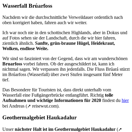
Wasserfall Brúarfoss
Nachdem wir die durchschnittliche Verweildauer ordentlich nach
oben korrigiert haben, fahren auch wir weiter.
Ich war noch nie in den schottischen Highlands, aber in Dokus und
auf Fotos sehen sie der Landschaft, durch die wir hier fahren,
ziemlich ähnlich.
Sanfte, grün-braune Hügel, Heidekraut,
Wolken, endlose Weite.
Wir sind so fasziniert von der Gegend, dass wir am wunderschönen
Bruarfoss
vorbei fahren. Ob der ausgeschildert ist, kann ich
nichtmal sagen. Wir verpassen ihn jedenfalls. Die Fluss Brúará stürzt
im Brúarfoss (Wasserfall) über zwei Stufen insgesamt fünf Meter
tief.
Das Besondere für Touristen ist, dass direkt unterhalb vom
Wasserfall eine Fußgängerbrücke entlangführt. Richtig
tolle
Aufnahmen und wichtige Informationen für 2020
findest du
hier
bei Andreas (➚ reisewut.com).
Geothermalgebiet Haukadalur
Unser
nächster Halt ist im Geothermalgebiet Haukadalur
(➚