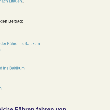
nach Litauen
„.
 den Beitrag
:
m
der Fähre ins Baltikum
m
d ins Baltikum
lche Fähren fahren von