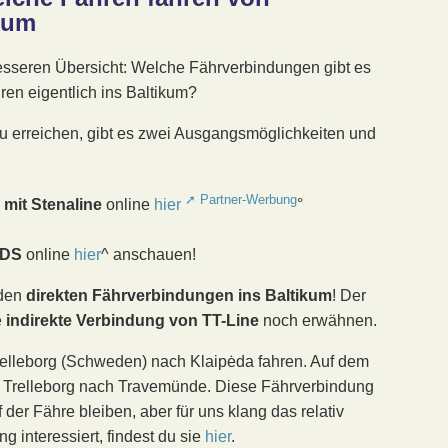
kum
besseren Übersicht: Welche Fährverbindungen gibt es
ren eigentlich ins Baltikum?
 erreichen, gibt es zwei Ausgangsmöglichkeiten und
mit Stenaline
online
hier
°
DFDS
online
hier
^ anschauen!
iden
direkten
Fährverbindungen ins Baltikum
! Der
e
indirekte
Verbindung von TT-Line
noch erwähnen.
relleborg (Schweden) nach Klaipėda fahren. Auf dem
 Trelleborg nach Travemünde. Diese Fährverbindung
 der Fähre bleiben, aber für uns klang das relativ
g interessiert, findest du sie
hier
.