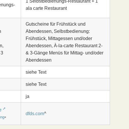
1 Selbstbedienungs-Restaurant + 1
enungs-
ala carte Restaurant
Gutscheine für Frühstück und
n
Abendessen, Selbstbedienung:
Frühstück, Mittagessen und/oder
n,
Abendessen, À-la-carte Restaurant 2-
 3
& 3-Gänge Menüs für Mittag- und/oder
Abendessen
siehe Text
siehe Text
ja
e
dfds.com
^
°