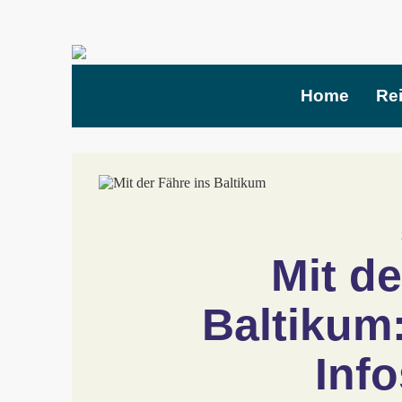
Home
Re
Mit de
Baltikum:
Inf