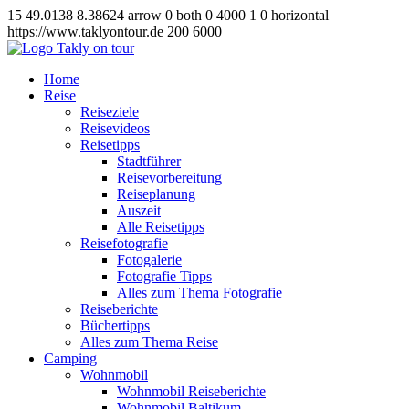
15
49.0138
8.38624
arrow
0
both
0
4000
1
0
horizontal
https://www.taklyontour.de
200
6000
Home
Reise
Reiseziele
Reisevideos
Reisetipps
Stadtführer
Reisevorbereitung
Reiseplanung
Auszeit
Alle Reisetipps
Reisefotografie
Fotogalerie
Fotografie Tipps
Alles zum Thema Fotografie
Reiseberichte
Büchertipps
Alles zum Thema Reise
Camping
Wohnmobil
Wohnmobil Reiseberichte
Wohnmobil Baltikum