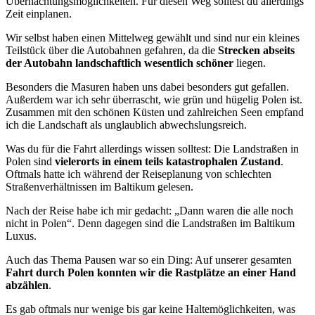
Übernachtungsmöglichkeiten. Für diesen Weg solltest du allerdings
Zeit einplanen.
Wir selbst haben einen Mittelweg gewählt und sind nur ein kleines
Teilstück über die Autobahnen gefahren, da die
Strecken abseits
der Autobahn landschaftlich wesentlich schöner
liegen.
Besonders die Masuren haben uns dabei besonders gut gefallen.
Außerdem war ich sehr überrascht, wie grün und hügelig Polen ist.
Zusammen mit den schönen Küsten und zahlreichen Seen empfand
ich die Landschaft als unglaublich abwechslungsreich.
Was du für die Fahrt allerdings wissen solltest: Die Landstraßen in
Polen sind
vielerorts in einem teils katastrophalen Zustand
.
Oftmals hatte ich während der Reiseplanung von schlechten
Straßenverhältnissen im Baltikum gelesen.
Nach der Reise habe ich mir gedacht: „Dann waren die alle noch
nicht in Polen“. Denn dagegen sind die Landstraßen im Baltikum
Luxus.
Auch das Thema Pausen war so ein Ding: Auf unserer gesamten
Fahrt durch Polen konnten wir die Rastplätze an einer Hand
abzählen
.
Es gab oftmals nur wenige bis gar keine Haltemöglichkeiten, was