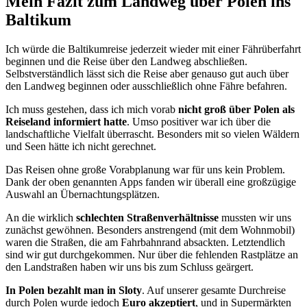
Mein Fazit zum Landweg über Polen ins
Baltikum
Ich würde die Baltikumreise jederzeit wieder mit einer Fährüberfahrt
beginnen und die Reise über den Landweg abschließen.
Selbstverständlich lässt sich die Reise aber genauso gut auch über
den Landweg beginnen oder ausschließlich ohne Fähre befahren.
Ich muss gestehen, dass ich mich vorab
nicht groß über Polen als
Reiseland informiert hatte
. Umso positiver war ich über die
landschaftliche Vielfalt überrascht. Besonders mit so vielen Wäldern
und Seen hätte ich nicht gerechnet.
Das Reisen ohne große Vorabplanung war für uns kein Problem.
Dank der oben genannten Apps fanden wir überall eine großzügige
Auswahl an Übernachtungsplätzen.
An die wirklich
schlechten Straßenverhältnisse
mussten wir uns
zunächst gewöhnen. Besonders anstrengend (mit dem Wohnmobil)
waren die Straßen, die am Fahrbahnrand absackten. Letztendlich
sind wir gut durchgekommen. Nur über die fehlenden Rastplätze an
den Landstraßen haben wir uns bis zum Schluss geärgert.
In Polen bezahlt man in Sloty
. Auf unserer gesamte Durchreise
durch Polen wurde jedoch
Euro akzeptiert
, und in Supermärkten