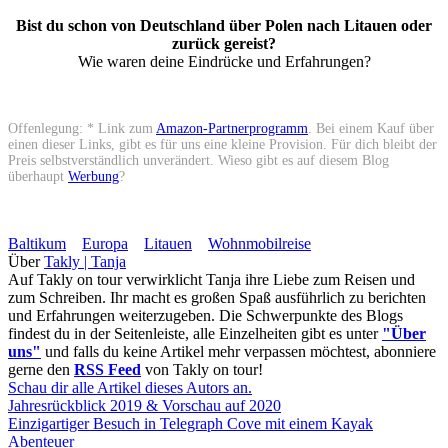
Bist du schon von Deutschland über Polen nach Litauen oder
zurück gereist?
Wie waren deine Eindrücke und Erfahrungen?
Offenlegung:
* Link zum
Amazon-Partnerprogramm
. Bei einem Kauf über
einen dieser Links, gibt es für uns eine kleine Provision. Für dich bleibt der
Preis selbstverständlich unverändert. Wieso gibt es auf diesem Blog
überhaupt
Werbung
?
Baltikum
Europa
Litauen
Wohnmobilreise
Über
Takly | Tanja
Auf Takly on tour verwirklicht Tanja ihre Liebe zum Reisen und
zum Schreiben. Ihr macht es großen Spaß ausführlich zu berichten
und Erfahrungen weiterzugeben. Die Schwerpunkte des Blogs
findest du in der Seitenleiste, alle Einzelheiten gibt es unter
"Über
uns"
und falls du keine Artikel mehr verpassen möchtest, abonniere
gerne den
RSS Feed
von Takly on tour!
Schau dir alle Artikel dieses Autors an.
Jahresrückblick 2019 & Vorschau auf 2020
Einzigartiger Besuch in Telegraph Cove mit einem Kayak
Abenteuer