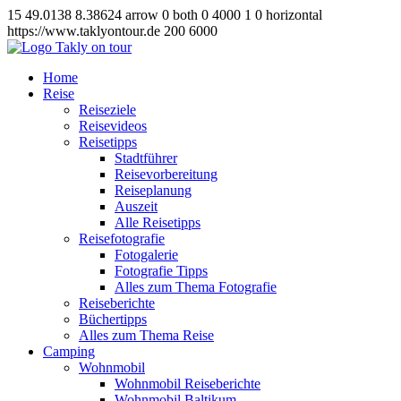
15
49.0138
8.38624
arrow
0
both
0
4000
1
0
horizontal
https://www.taklyontour.de
200
6000
Home
Reise
Reiseziele
Reisevideos
Reisetipps
Stadtführer
Reisevorbereitung
Reiseplanung
Auszeit
Alle Reisetipps
Reisefotografie
Fotogalerie
Fotografie Tipps
Alles zum Thema Fotografie
Reiseberichte
Büchertipps
Alles zum Thema Reise
Camping
Wohnmobil
Wohnmobil Reiseberichte
Wohnmobil Baltikum