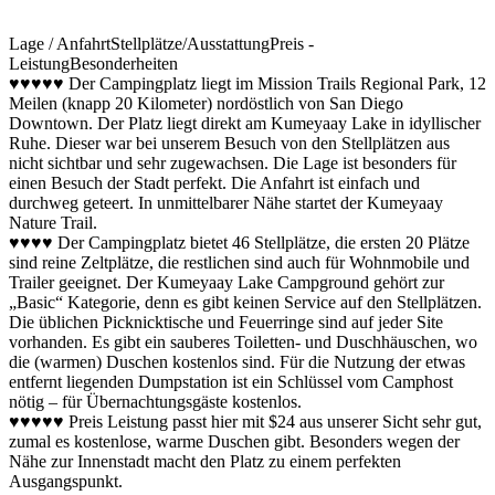
Lage / Anfahrt
Stellplätze/Ausstattung
Preis -
Leistung
Besonderheiten
♥♥♥♥♥ Der Campingplatz liegt im Mission Trails Regional Park, 12
Meilen (knapp 20 Kilometer) nordöstlich von San Diego
Downtown. Der Platz liegt direkt am Kumeyaay Lake in idyllischer
Ruhe. Dieser war bei unserem Besuch von den Stellplätzen aus
nicht sichtbar und sehr zugewachsen. Die Lage ist besonders für
einen Besuch der Stadt perfekt. Die Anfahrt ist einfach und
durchweg geteert. In unmittelbarer Nähe startet der Kumeyaay
Nature Trail.
♥♥♥♥ Der Campingplatz bietet 46 Stellplätze, die ersten 20 Plätze
sind reine Zeltplätze, die restlichen sind auch für Wohnmobile und
Trailer geeignet. Der Kumeyaay Lake Campground gehört zur
„Basic“ Kategorie, denn es gibt keinen Service auf den Stellplätzen.
Die üblichen Picknicktische und Feuerringe sind auf jeder Site
vorhanden. Es gibt ein sauberes Toiletten- und Duschhäuschen, wo
die (warmen) Duschen kostenlos sind. Für die Nutzung der etwas
entfernt liegenden Dumpstation ist ein Schlüssel vom Camphost
nötig – für Übernachtungsgäste kostenlos.
♥♥♥♥♥ Preis Leistung passt hier mit $24 aus unserer Sicht sehr gut,
zumal es kostenlose, warme Duschen gibt. Besonders wegen der
Nähe zur Innenstadt macht den Platz zu einem perfekten
Ausgangspunkt.