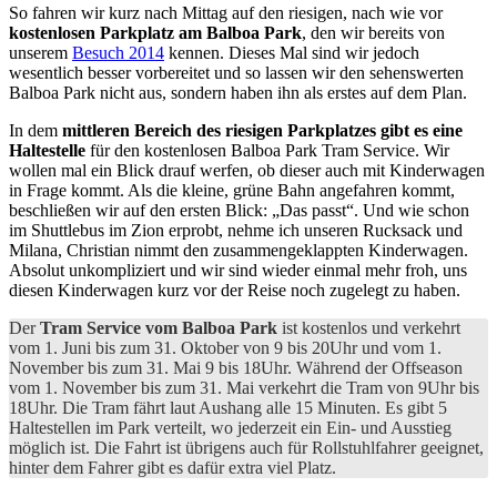
So fahren wir kurz nach Mittag auf den riesigen, nach wie vor
kostenlosen Parkplatz am Balboa Park
, den wir bereits von
unserem
Besuch 2014
kennen. Dieses Mal sind wir jedoch
wesentlich besser vorbereitet und so lassen wir den sehenswerten
Balboa Park nicht aus, sondern haben ihn als erstes auf dem Plan.
In dem
mittleren Bereich des riesigen Parkplatzes gibt es eine
Haltestelle
für den kostenlosen Balboa Park Tram Service. Wir
wollen mal ein Blick drauf werfen, ob dieser auch mit Kinderwagen
in Frage kommt. Als die kleine, grüne Bahn angefahren kommt,
beschließen wir auf den ersten Blick: „Das passt“. Und wie schon
im Shuttlebus im Zion erprobt, nehme ich unseren Rucksack und
Milana, Christian nimmt den zusammengeklappten Kinderwagen.
Absolut unkompliziert und wir sind wieder einmal mehr froh, uns
diesen Kinderwagen kurz vor der Reise noch zugelegt zu haben.
Der
Tram Service vom Balboa Park
ist kostenlos und verkehrt
vom 1. Juni bis zum 31. Oktober von 9 bis 20Uhr und vom 1.
November bis zum 31. Mai 9 bis 18Uhr. Während der Offseason
vom 1. November bis zum 31. Mai verkehrt die Tram von 9Uhr bis
18Uhr. Die Tram fährt laut Aushang alle 15 Minuten. Es gibt 5
Haltestellen im Park verteilt, wo jederzeit ein Ein- und Ausstieg
möglich ist. Die Fahrt ist übrigens auch für Rollstuhlfahrer geeignet,
hinter dem Fahrer gibt es dafür extra viel Platz.