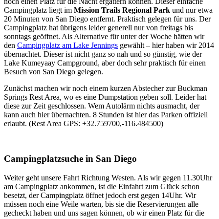
noch einen Platz für die Nacht ergattern können. Dieser einfache
Campingplatz liegt im
Mission Trails Regional Park
und nur etwa
20 Minuten von San Diego entfernt. Praktisch gelegen für uns. Der
Campingplatz hat übrigens leider generell nur von freitags bis
sonntags geöffnet. Als Alternative für unter der Woche hätten wir
den
Campingplatz am Lake Jennings
gewählt – hier haben wir 2014
übernachtet. Dieser ist nicht ganz so nah und so günstig, wie der
Lake Kumeyaay Campground, aber doch sehr praktisch für einen
Besuch von San Diego gelegen.
Zunächst machen wir noch einem kurzen Abstecher zur Buckman
Springs Rest Area, wo es eine Dumpstation geben soll. Leider hat
diese zur Zeit geschlossen. Wem Autolärm nichts ausmacht, der
kann auch hier übernachten. 8 Stunden ist hier das Parken offiziell
erlaubt. (Rest Area GPS: +32.759700,-116.484500)
Campingplatzsuche in San Diego
Weiter geht unsere Fahrt Richtung Westen. Als wir gegen 11.30Uhr
am Campingplatz ankommen, ist die Einfahrt zum Glück schon
besetzt, der Campingplatz öffnet jedoch erst gegen 14Uhr. Wir
müssen noch eine Weile warten, bis sie die Reservierungen alle
gecheckt haben und uns sagen können, ob wir einen Platz für die