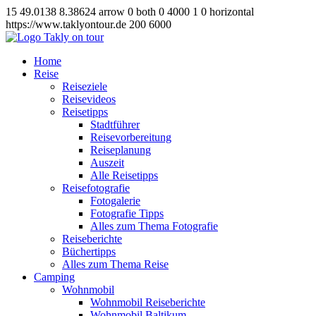
15
49.0138
8.38624
arrow
0
both
0
4000
1
0
horizontal
https://www.taklyontour.de
200
6000
Home
Reise
Reiseziele
Reisevideos
Reisetipps
Stadtführer
Reisevorbereitung
Reiseplanung
Auszeit
Alle Reisetipps
Reisefotografie
Fotogalerie
Fotografie Tipps
Alles zum Thema Fotografie
Reiseberichte
Büchertipps
Alles zum Thema Reise
Camping
Wohnmobil
Wohnmobil Reiseberichte
Wohnmobil Baltikum