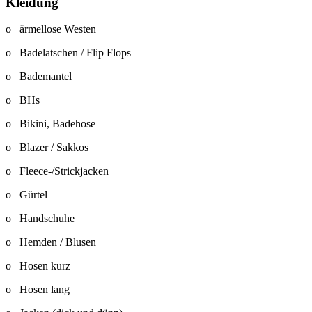
Kleidung
o ärmellose Westen
o Badelatschen / Flip Flops
o Bademantel
o BHs
o Bikini, Badehose
o Blazer / Sakkos
o Fleece-/Strickjacken
o Gürtel
o Handschuhe
o Hemden / Blusen
o Hosen kurz
o Hosen lang