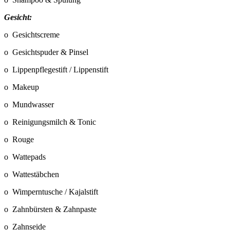
Gesicht:
o Gesichtscreme
o Gesichtspuder & Pinsel
o Lippenpflegestift / Lippenstift
o Makeup
o Mundwasser
o Reinigungsmilch & Tonic
o Rouge
o Wattepads
o Wattestäbchen
o Wimperntusche / Kajalstift
o Zahnbürsten & Zahnpaste
o Zahnseide