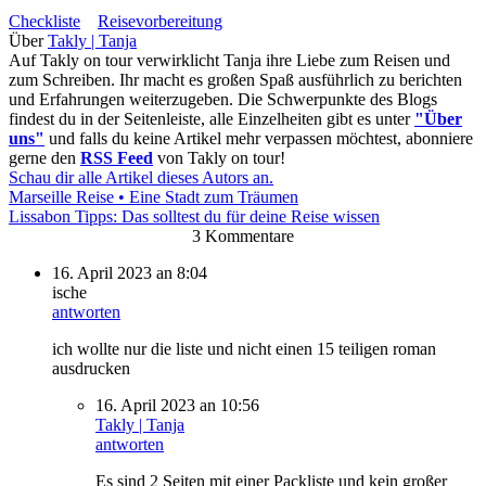
Checkliste
Reisevorbereitung
Über
Takly | Tanja
Auf Takly on tour verwirklicht Tanja ihre Liebe zum Reisen und
zum Schreiben. Ihr macht es großen Spaß ausführlich zu berichten
und Erfahrungen weiterzugeben. Die Schwerpunkte des Blogs
findest du in der Seitenleiste, alle Einzelheiten gibt es unter
"Über
uns"
und falls du keine Artikel mehr verpassen möchtest, abonniere
gerne den
RSS Feed
von Takly on tour!
Schau dir alle Artikel dieses Autors an.
Marseille Reise • Eine Stadt zum Träumen
Lissabon Tipps: Das solltest du für deine Reise wissen
3 Kommentare
16. April 2023 an 8:04
ische
antworten
ich wollte nur die liste und nicht einen 15 teiligen roman
ausdrucken
16. April 2023 an 10:56
Takly | Tanja
antworten
Es sind 2 Seiten mit einer Packliste und kein großer