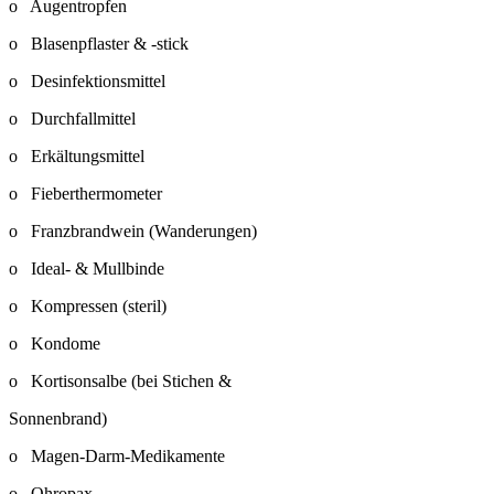
o Augentropfen
o Blasenpflaster & -stick
o Desinfektionsmittel
o Durchfallmittel
o Erkältungsmittel
o Fieberthermometer
o Franzbrandwein (Wanderungen)
o Ideal- & Mullbinde
o Kompressen (steril)
o Kondome
o Kortisonsalbe (bei Stichen &
Sonnenbrand)
o Magen-Darm-Medikamente
o Ohropax