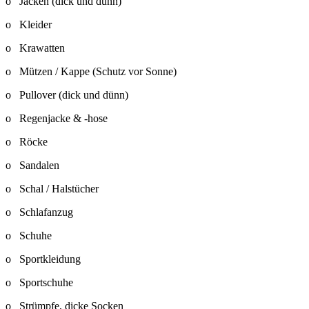
o Jacken (dick und dünn)
o Kleider
o Krawatten
o Mützen / Kappe (Schutz vor Sonne)
o Pullover (dick und dünn)
o Regenjacke & -hose
o Röcke
o Sandalen
o Schal / Halstücher
o Schlafanzug
o Schuhe
o Sportkleidung
o Sportschuhe
o Strümpfe, dicke Socken