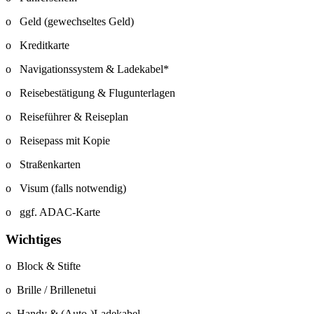
o Geld (gewechseltes Geld)
o Kreditkarte
o Navigationssystem & Ladekabel*
o Reisebestätigung & Flugunterlagen
o Reiseführer & Reiseplan
o Reisepass mit Kopie
o Straßenkarten
o Visum (falls notwendig)
o ggf. ADAC-Karte
Wichtiges
o Block & Stifte
o Brille / Brillenetui
o Handy & (Auto-)Ladekabel