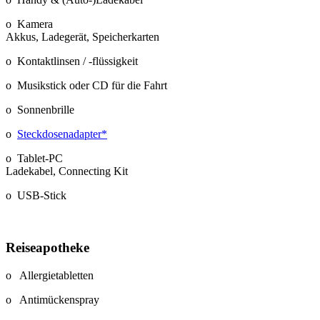
o Kamera
Akkus, Ladegerät, Speicherkarten
o Kontaktlinsen / -flüssigkeit
o Musikstick oder CD für die Fahrt
o Sonnenbrille
o
Steckdosenadapter*
o Tablet-PC
Ladekabel, Connecting Kit
o USB-Stick
Reiseapotheke
o Allergietabletten
o Antimückenspray