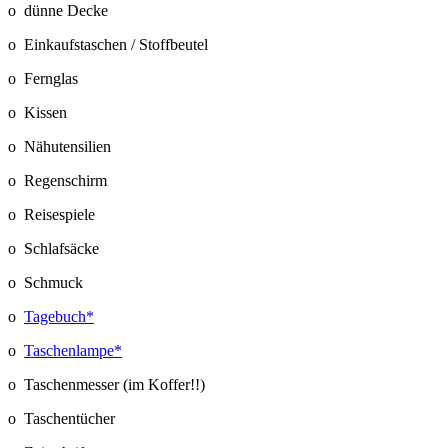
o dünne Decke
o Einkaufstaschen / Stoffbeutel
o Fernglas
o Kissen
o Nähutensilien
o Regenschirm
o Reisespiele
o Schlafsäcke
o Schmuck
o
Tagebuch*
o
Taschenlampe*
o Taschenmesser (im Koffer!!)
o Taschentücher