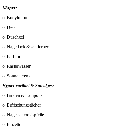
Körper:
o Bodylotion
o Deo
o Duschgel
o Nagellack & -entferner
o Parfum
o Rasierwasser
o Sonnencreme
Hygieneartikel & Sonstiges:
o Binden & Tampons
o Erfrischungstücher
o Nagelschere / -pfeile
o Pinzette