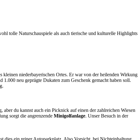
 tolle Naturschauspiele als auch tierische und kulturelle Highlights
es kleinen niederbayerischen Ortes. Er war von der heilenden Wirkung
und 1.000 neu geprägte Dukaten zum Geschenk gemacht haben soll.
g.
ng, aber du kannst auch ein Picknick auf einen der zahlreichen Wiesen
slung sorgt die angrenzende
Minigolfanlage
. Unser Besuch in der
ies ein reiner Autoparkplatz. Also Vorsicht, bei Nichteinhaltung