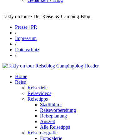
Gedanken + Blog
Takly on tour • Der Reise- & Camping-Blog
Presse | PR
/
Impressum
/
Datenschutz
/
Home
Reise
Reiseziele
Reisevideos
Reisetipps
Stadtführer
Reisevorbereitung
Reiseplanung
Auszeit
Alle Reisetipps
Reisefotografie
Fotogalerie