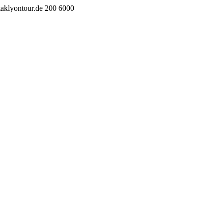
taklyontour.de
200
6000