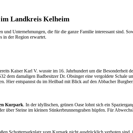
 im Landkreis Kelheim
und Unternehmungen, die für die ganze Familie interessant sind. Sowohl
s in der Region erwartet.
reits Kaiser Karl V. wusste im 16. Jahrhundert um die Besonderheit d
1532 dem damaligen Badbesitzer Dr. Obsinger eine vergoldete Schale 
en. Hier entspannst du im Heilbad mit Blick auf den Abbacher Burgber
ten Kurpark
. In der idyllischen, grünen Oase lohnt sich ein Spazierga
 oder über Steine im kleinen Stinkerbrunnengraben hüpfen. Für Abwech
hotterparkplatz vom Kurpark nicht ausdrücklich verboten sind, ist d