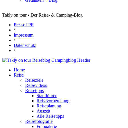
Gedanken + Blog
Takly on tour • Der Reise- & Camping-Blog
Presse | PR
/
Impressum
/
Datenschutz
/
Home
Reise
Reiseziele
Reisevideos
Reisetipps
Stadtführer
Reisevorbereitung
Reiseplanung
Auszeit
Alle Reisetipps
Reisefotografie
Fotogalerie