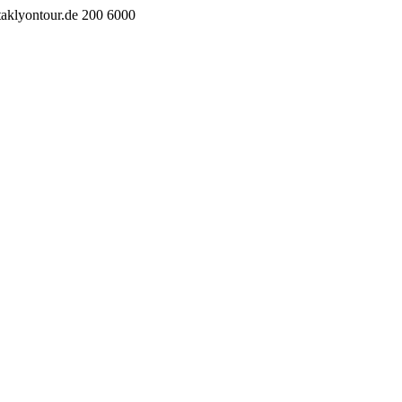
taklyontour.de
200
6000