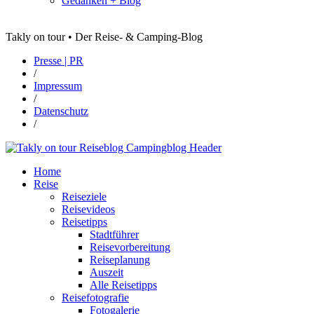
Gedanken + Blog
Takly on tour • Der Reise- & Camping-Blog
Presse | PR
/
Impressum
/
Datenschutz
/
Home
Reise
Reiseziele
Reisevideos
Reisetipps
Stadtführer
Reisevorbereitung
Reiseplanung
Auszeit
Alle Reisetipps
Reisefotografie
Fotogalerie