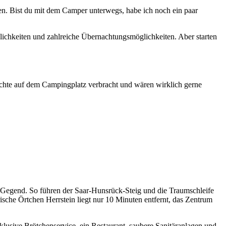
n. Bist du mit dem Camper unterwegs, habe ich noch ein paar
ichkeiten und zahlreiche Übernachtungsmöglichkeiten. Aber starten
chte auf dem Campingplatz verbracht und wären wirklich gerne
r Gegend. So führen der Saar-Hunsrück-Steig und die Traumschleife
che Örtchen Herrstein liegt nur 10 Minuten entfernt, das Zentrum
nklusive Brötchenservice, ein Restaurant, saubere Sanitäranlagen und