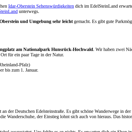
schen
Idar-Oberstein Sehenswürdigkeiten
dich im EdelSteinLand erwarte
SteinLand
unterwegs.
Oberstein und Umgebung sehr leicht
gemacht. Es gibt gute Parkmögl
ngplatz am Nationalpark Hunsrück-Hochwald
. Wir haben zwei Nä
 Ort für ein paar Tage in der Natur.
Rheinland-Pfalz)
r bis zum 1. Januar.
ekt an der Deutschen Edelsteinstraße. Es gibt schöne Wanderwege in de
Wanderschuhe, der Einstieg lohnt sich auch von hieraus. Das historis
bel ausgestattet. Uns fehlte es an nichts. Es erwarten dich ein Shop i