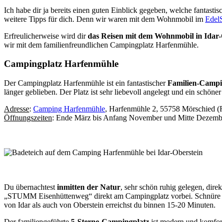
Ich habe dir ja bereits einen guten Einblick gegeben, welche fantasti
weitere Tipps für dich. Denn wir waren mit dem Wohnmobil im
Edel
Erfreulicherweise wird dir
das Reisen mit dem Wohnmobil in Idar-
wir mit dem familienfreundlichen Campingplatz Harfenmühle.
Campingplatz Harfenmühle
Der Campingplatz Harfenmühle ist ein fantastischer
Familien-Campi
länger geblieben. Der Platz ist sehr liebevoll angelegt und ein schöner
Adresse
:
Camping Harfenmühle
, Harfenmühle 2, 55758 Mörschied (
Öffnungszeiten
: Ende März bis Anfang November und Mitte Dezembe
Du übernachtest
inmitten der Natur
, sehr schön ruhig gelegen, dir
„STUMM Eisenhüttenweg“ direkt am Campingplatz vorbei. Schnüre die 
von Idar als auch von Oberstein erreichst du binnen 15-20 Minuten.
Der familiengeführte
5-Sterne-Campingplatz
ist modern und komforta