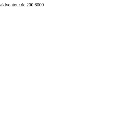
taklyontour.de
200
6000