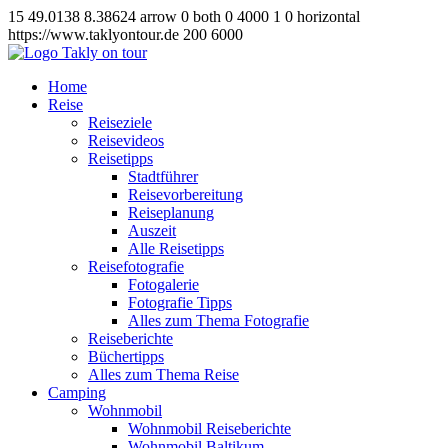
15
49.0138
8.38624
arrow
0
both
0
4000
1
0
horizontal
https://www.taklyontour.de
200
6000
Home
Reise
Reiseziele
Reisevideos
Reisetipps
Stadtführer
Reisevorbereitung
Reiseplanung
Auszeit
Alle Reisetipps
Reisefotografie
Fotogalerie
Fotografie Tipps
Alles zum Thema Fotografie
Reiseberichte
Büchertipps
Alles zum Thema Reise
Camping
Wohnmobil
Wohnmobil Reiseberichte
Wohnmobil Baltikum