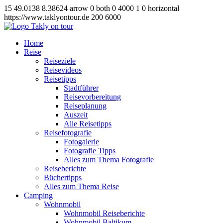
15
49.0138
8.38624
arrow
0
both
0
4000
1
0
horizontal
https://www.taklyontour.de
200
6000
Home
Reise
Reiseziele
Reisevideos
Reisetipps
Stadtführer
Reisevorbereitung
Reiseplanung
Auszeit
Alle Reisetipps
Reisefotografie
Fotogalerie
Fotografie Tipps
Alles zum Thema Fotografie
Reiseberichte
Büchertipps
Alles zum Thema Reise
Camping
Wohnmobil
Wohnmobil Reiseberichte
Wohnmobil Baltikum