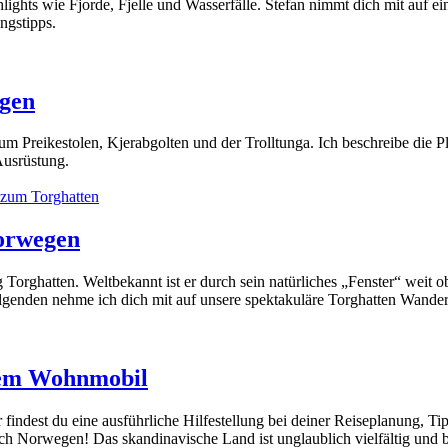
ights wie Fjorde, Fjelle und Wasserfälle. Stefan nimmt dich mit auf 
ngstipps.
egen
um Preikestolen, Kjerabgolten und der Trolltunga. Ich beschreibe die
Ausrüstung.
orwegen
orghatten. Weltbekannt ist er durch sein natürliches „Fenster“ weit o
nden nehme ich dich mit auf unsere spektakuläre Torghatten Wanderu
dem Wohnmobil
ndest du eine ausführliche Hilfestellung bei deiner Reiseplanung, T
 Norwegen! Das skandinavische Land ist unglaublich vielfältig und bie