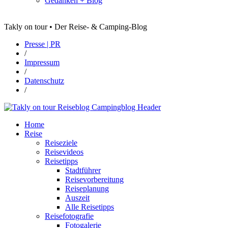
Gedanken + Blog
Takly on tour • Der Reise- & Camping-Blog
Presse | PR
/
Impressum
/
Datenschutz
/
Home
Reise
Reiseziele
Reisevideos
Reisetipps
Stadtführer
Reisevorbereitung
Reiseplanung
Auszeit
Alle Reisetipps
Reisefotografie
Fotogalerie