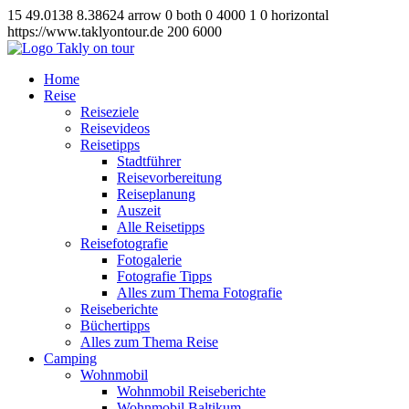
15
49.0138
8.38624
arrow
0
both
0
4000
1
0
horizontal
https://www.taklyontour.de
200
6000
Home
Reise
Reiseziele
Reisevideos
Reisetipps
Stadtführer
Reisevorbereitung
Reiseplanung
Auszeit
Alle Reisetipps
Reisefotografie
Fotogalerie
Fotografie Tipps
Alles zum Thema Fotografie
Reiseberichte
Büchertipps
Alles zum Thema Reise
Camping
Wohnmobil
Wohnmobil Reiseberichte
Wohnmobil Baltikum