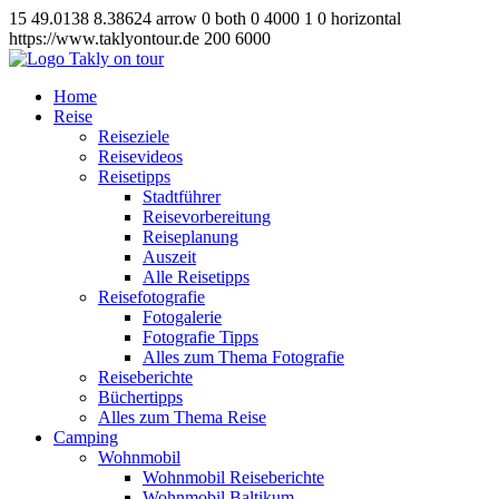
15
49.0138
8.38624
arrow
0
both
0
4000
1
0
horizontal
https://www.taklyontour.de
200
6000
Home
Reise
Reiseziele
Reisevideos
Reisetipps
Stadtführer
Reisevorbereitung
Reiseplanung
Auszeit
Alle Reisetipps
Reisefotografie
Fotogalerie
Fotografie Tipps
Alles zum Thema Fotografie
Reiseberichte
Büchertipps
Alles zum Thema Reise
Camping
Wohnmobil
Wohnmobil Reiseberichte
Wohnmobil Baltikum