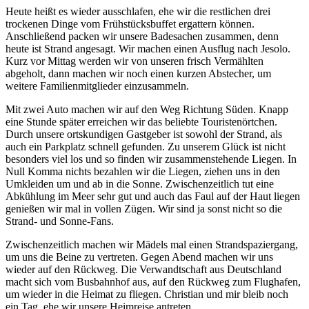
Heute heißt es wieder ausschlafen, ehe wir die restlichen drei
trockenen Dinge vom Frühstücksbuffet ergattern können.
Anschließend packen wir unsere Badesachen zusammen, denn
heute ist Strand angesagt. Wir machen einen Ausflug nach Jesolo.
Kurz vor Mittag werden wir von unseren frisch Vermählten
abgeholt, dann machen wir noch einen kurzen Abstecher, um
weitere Familienmitglieder einzusammeln.
Mit zwei Auto machen wir auf den Weg Richtung Süden. Knapp
eine Stunde später erreichen wir das beliebte Touristenörtchen.
Durch unsere ortskundigen Gastgeber ist sowohl der Strand, als
auch ein Parkplatz schnell gefunden. Zu unserem Glück ist nicht
besonders viel los und so finden wir zusammenstehende Liegen. In
Null Komma nichts bezahlen wir die Liegen, ziehen uns in den
Umkleiden um und ab in die Sonne. Zwischenzeitlich tut eine
Abkühlung im Meer sehr gut und auch das Faul auf der Haut liegen
genießen wir mal in vollen Zügen. Wir sind ja sonst nicht so die
Strand- und Sonne-Fans.
Zwischenzeitlich machen wir Mädels mal einen Strandspaziergang,
um uns die Beine zu vertreten. Gegen Abend machen wir uns
wieder auf den Rückweg. Die Verwandtschaft aus Deutschland
macht sich vom Busbahnhof aus, auf den Rückweg zum Flughafen,
um wieder in die Heimat zu fliegen. Christian und mir bleib noch
ein Tag, ehe wir unsere Heimreise antreten.