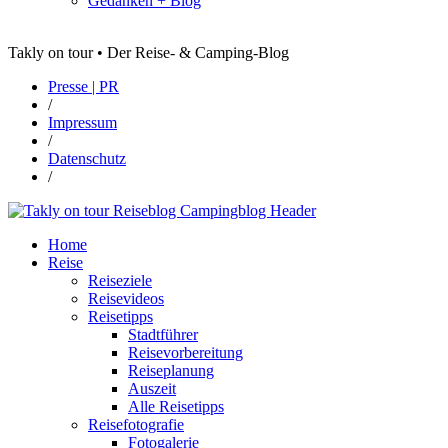
Gedanken + Blog
Takly on tour • Der Reise- & Camping-Blog
Presse | PR
/
Impressum
/
Datenschutz
/
Home
Reise
Reiseziele
Reisevideos
Reisetipps
Stadtführer
Reisevorbereitung
Reiseplanung
Auszeit
Alle Reisetipps
Reisefotografie
Fotogalerie