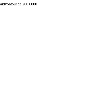
taklyontour.de
200
6000