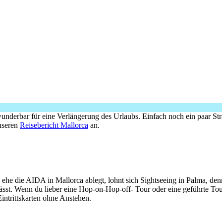
underbar für eine Verlängerung des Urlaubs. Einfach noch ein paar S
unseren
Reisebericht Mallorca
an.
he die AIDA in Mallorca ablegt, lohnt sich Sightseeing in Palma, denn 
lässt. Wenn du lieber eine Hop-on-Hop-off- Tour oder eine geführte To
intrittskarten ohne Anstehen.