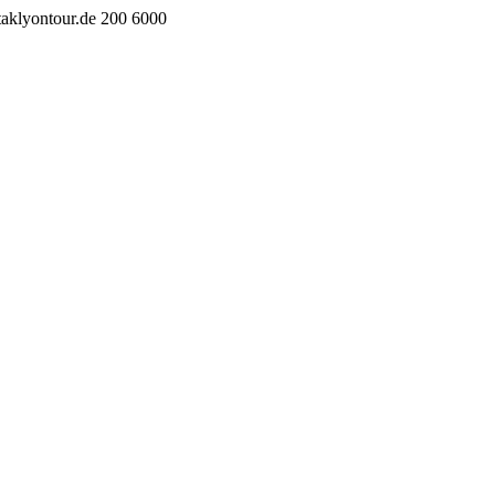
taklyontour.de
200
6000