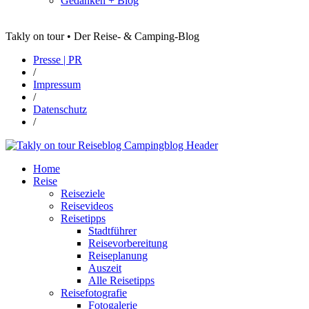
Gedanken + Blog
Takly on tour • Der Reise- & Camping-Blog
Presse | PR
/
Impressum
/
Datenschutz
/
Home
Reise
Reiseziele
Reisevideos
Reisetipps
Stadtführer
Reisevorbereitung
Reiseplanung
Auszeit
Alle Reisetipps
Reisefotografie
Fotogalerie