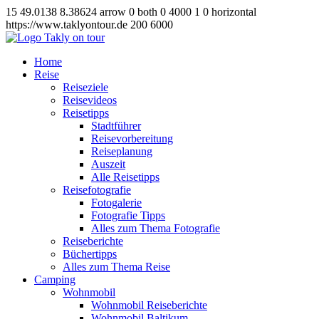
15
49.0138
8.38624
arrow
0
both
0
4000
1
0
horizontal
https://www.taklyontour.de
200
6000
Home
Reise
Reiseziele
Reisevideos
Reisetipps
Stadtführer
Reisevorbereitung
Reiseplanung
Auszeit
Alle Reisetipps
Reisefotografie
Fotogalerie
Fotografie Tipps
Alles zum Thema Fotografie
Reiseberichte
Büchertipps
Alles zum Thema Reise
Camping
Wohnmobil
Wohnmobil Reiseberichte
Wohnmobil Baltikum