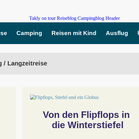
ise
Camping
Reisen mit Kind
Ausflug
g / Langzeitreise
Von den Flipflops in 
die Winterstiefel