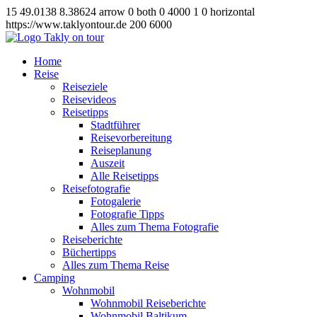
15
49.0138
8.38624
arrow
0
both
0
4000
1
0
horizontal
https://www.taklyontour.de
200
6000
Home
Reise
Reiseziele
Reisevideos
Reisetipps
Stadtführer
Reisevorbereitung
Reiseplanung
Auszeit
Alle Reisetipps
Reisefotografie
Fotogalerie
Fotografie Tipps
Alles zum Thema Fotografie
Reiseberichte
Büchertipps
Alles zum Thema Reise
Camping
Wohnmobil
Wohnmobil Reiseberichte
Wohnmobil Baltikum